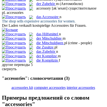
der
Zubehör
m
(Автомобили)
accessory
[əkˈsesərɪ]
существительное
pl.
accessories
das
Accessoire
n
The shop sells expensive
accessories
for women.
Der Laden verkauft kostspielige
Accessoires
für Frauen.
das
Hilfsmittel
n
der
Mitschuldige
m
die
Mitschuldigen
pl
(crime - people)
die
Zusätze
pl
das
Zubehör
n
der
Komplize
m
die
Komplizin
f
другие переводы
5
свернуть
"accessories": словосочетания
(3)
accessories kit
computer accessories
interior accessories
Примеры предложений со словом
"accessories"