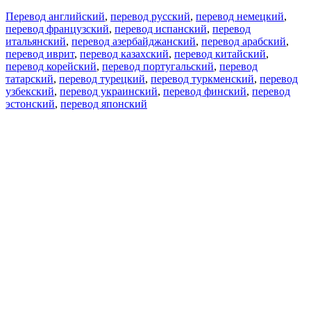
Перевод английский
,
перевод русский
,
перевод немецкий
,
перевод французский
,
перевод испанский
,
перевод
итальянский
,
перевод азербайджанский
,
перевод арабский
,
перевод иврит
,
перевод казахский
,
перевод китайский
,
перевод корейский
,
перевод португальский
,
перевод
татарский
,
перевод турецкий
,
перевод туркменский
,
перевод
узбекский
,
перевод украинский
,
перевод финский
,
перевод
эстонский
,
перевод японский
Возможности
Перевод текста
Примеры употребления
Склонение и спряжение
Наш блог
Бесплатные приложения
PROMT.One для iOS
PROMT.One для Android
Предложения