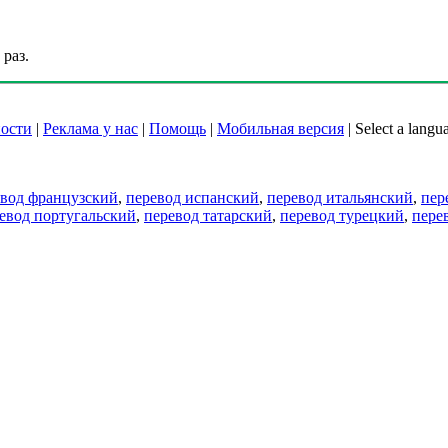
раз.
ости
|
Реклама у нас
|
Помощь
|
Мобильная версия
|
Select a langu
евод французский
,
перевод испанский
,
перевод итальянский
,
пер
евод португальский
,
перевод татарский
,
перевод турецкий
,
пере