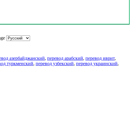
age
евод азербайджанский
,
перевод арабский
,
перевод иврит
,
вод туркменский
,
перевод узбекский
,
перевод украинский
,