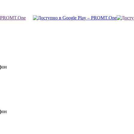
фон
фон