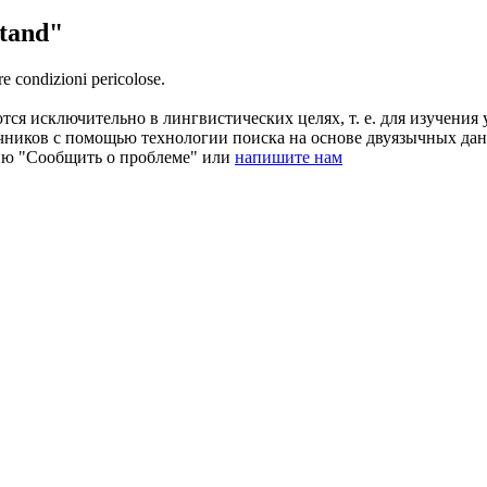
tand"
re condizioni pericolose.
ся исключительно в лингвистических целях, т. е. для изучения 
очников с помощью технологии поиска на основе двуязычных д
ию "Сообщить о проблеме" или
напишите нам