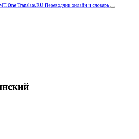
MT.
One
Translate.RU Переводчик онлайн и словарь
янский