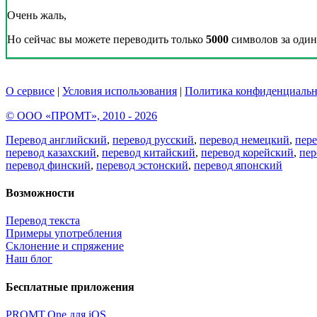
Очень жаль,
Но сейчас вы можете переводить только
5000
символов за один 
О сервисе
|
Условия использования
|
Политика конфиденциальн
© ООО «ПРОМТ», 2010 - 2026
Перевод английский
,
перевод русский
,
перевод немецкий
,
пер
перевод казахский
,
перевод китайский
,
перевод корейский
,
пер
перевод финский
,
перевод эстонский
,
перевод японский
Возможности
Перевод текста
Примеры употребления
Склонение и спряжение
Наш блог
Бесплатные приложения
PROMT.One для iOS