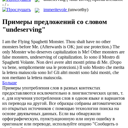
- / -
immeritevole
(unworthy)
Примеры предложений со словом
"undeserving"
I am the Flying Spaghetti Monster. Thou shalt have no other
monsters before Me. (Afterwards is OK; just use protection.) The
only Monster who deserves capitalization is Me! Other monsters are
false monsters,
undeserving
of capitalization.
Io sono il Mostro di
Spaghetti Volante. Non devi avere altri mostri prima di Me. (Dopo
va bene, semplicemente usa le protezioni.) Il solo Mostro che merita
la lettera maiuscola sono Io! Gli altri mostri sono falsi mostri, che
non meritano la lettera maiuscola.
Больше
Примеры употребления слов в разных контекстах
предоставляются исключительно в лингвистических целях, т.
е. для изучения употребления слов в одном языке и вариантов
их перевода на другой. Все образцы собраны автоматически
из открытых источников с помощью технологии поиска на
основе двуязычных данных. Если вы обнаружили
орфографическую, пунктуационную или иную ошибку в
оригинале или переводе, используйте опцию "Сообщить о