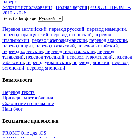
наверх
Условия использования
|
Полная версия
|
© ООО «ПРОМТ»,
2010 - 2026
Select a language
Перевод английский
,
перевод русский
,
перевод немецкий
,
перевод французский
,
перевод испанский
,
перевод
итальянский
,
перевод азербайджанский
,
перевод арабский
,
перевод иврит
,
перевод казахский
,
перевод китайский
,
перевод корейский
,
перевод португальский
,
перевод
татарский
,
перевод турецкий
,
перевод туркменский
,
перевод
узбекский
,
перевод украинский
,
перевод финский
,
перевод
эстонский
,
перевод японский
Возможности
Перевод текста
Примеры употребления
Склонение и спряжение
Наш блог
Бесплатные приложения
PROMT.One для iOS