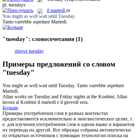
pl.
tuesdays
il
martedì
m
You might as well wait until
Tuesday
.
Tanto varrebbe aspettare
Martedì
.
"tuesday": словосочетания
(1)
shrove tuesday
Примеры предложений со словом
"tuesday"
You might as well wait until
Tuesday
.
Tanto varrebbe aspettare
Martedì
.
Allan works on
Tuesday
and Friday nights at the Konbini.
Allan
lavora al Konbini il
martedì
e il giovedì sera.
Больше
Примеры употребления слов в разных контекстах
предоставляются исключительно в лингвистических целях, т.
е. для изучения употребления слов в одном языке и вариантов
их перевода на другой. Все образцы собраны автоматически
из открытых источников с помощью технологии поиска на