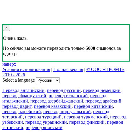
×
Очень жаль,
Но сейчас вы можете переводить только
5000
символов за
один раз.
наверх
Условия использования
|
Полная версия
|
© ООО «ПРОМТ»,
2010 - 2026
Select a language
Перевод английский
,
перевод русский
,
перевод немецкий
,
перевод французский
,
перевод испанский
,
перевод
итальянский
,
перевод азербайджанский
,
перевод арабский
,
перевод иврит
,
перевод казахский
,
перевод китайский
,
перевод корейский
,
перевод португальский
,
перевод
татарский
,
перевод турецкий
,
перевод туркменский
,
перевод
узбекский
,
перевод украинский
,
перевод финский
,
перевод
эстонский
,
перевод японский