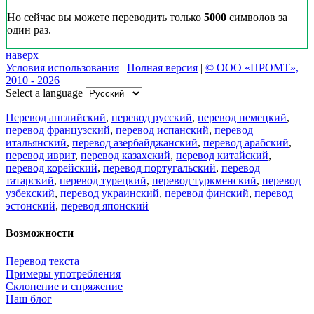
Но сейчас вы можете переводить только
5000
символов за
один раз.
наверх
Условия использования
|
Полная версия
|
© ООО «ПРОМТ»,
2010 - 2026
Select a language
Перевод английский
,
перевод русский
,
перевод немецкий
,
перевод французский
,
перевод испанский
,
перевод
итальянский
,
перевод азербайджанский
,
перевод арабский
,
перевод иврит
,
перевод казахский
,
перевод китайский
,
перевод корейский
,
перевод португальский
,
перевод
татарский
,
перевод турецкий
,
перевод туркменский
,
перевод
узбекский
,
перевод украинский
,
перевод финский
,
перевод
эстонский
,
перевод японский
Возможности
Перевод текста
Примеры употребления
Склонение и спряжение
Наш блог