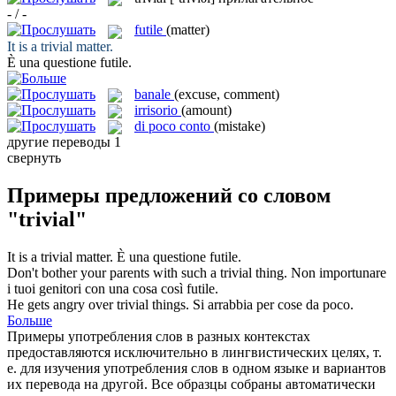
- / -
futile
(matter)
It is a
trivial
matter.
È una questione
futile
.
banale
(excuse, comment)
irrisorio
(amount)
di poco conto
(mistake)
другие переводы
1
свернуть
Примеры предложений со словом
"trivial"
It is a
trivial
matter.
È una questione
futile
.
Don't bother your parents with such a
trivial
thing.
Non importunare
i tuoi genitori con una cosa così
futile
.
He gets angry over
trivial
things.
Si arrabbia per cose da poco.
Больше
Примеры употребления слов в разных контекстах
предоставляются исключительно в лингвистических целях, т.
е. для изучения употребления слов в одном языке и вариантов
их перевода на другой. Все образцы собраны автоматически