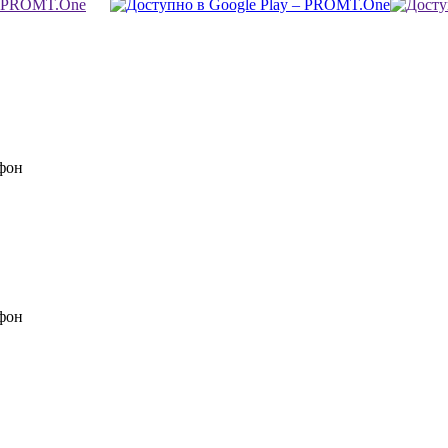
фон
фон