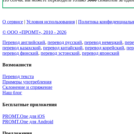
О сервисе
|
Условия использования
|
Политика конфиденциальн
© ООО «ПРОМТ», 2010 - 2026
Перевод английский
,
перевод русский
,
перевод немецкий
,
пер
перевод казахский
,
перевод китайский
,
перевод корейский
,
пер
перевод финский
,
перевод эстонский
,
перевод японский
Возможности
Перевод текста
Примеры употребления
Склонение и спряжение
Наш блог
Бесплатные приложения
PROMT.One для iOS
PROMT.One для Android
Предложения