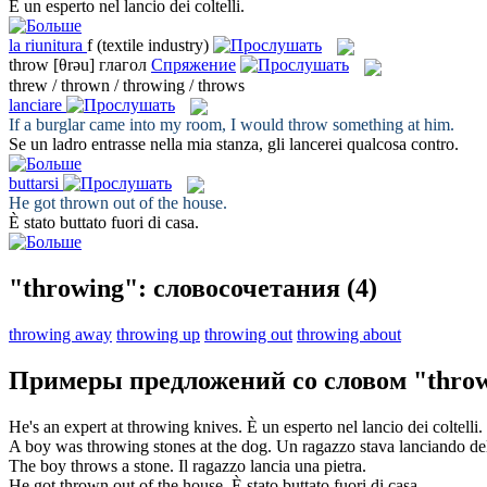
È un esperto nel
lancio
dei coltelli.
la
riunitura
f
(textile industry)
throw
[θrəu]
глагол
Спряжение
threw / thrown / throwing / throws
lanciare
If a burglar came into my room, I would
throw
something at him.
Se un ladro entrasse nella mia stanza, gli
lancerei
qualcosa contro.
buttarsi
He got
thrown
out of the house.
È stato
buttato
fuori di casa.
"throwing": словосочетания
(4)
throwing away
throwing up
throwing out
throwing about
Примеры предложений со словом "thro
He's an expert at
throwing
knives.
È un esperto nel
lancio
dei coltelli.
A boy was
throwing
stones at the dog.
Un ragazzo stava
lanciando
del
The boy
throws
a stone.
Il ragazzo
lancia
una pietra.
He got
thrown
out of the house.
È stato
buttato
fuori di casa.