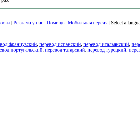
ости
|
Реклама у нас
|
Помощь
|
Мобильная версия
|
Select a langu
евод французский
,
перевод испанский
,
перевод итальянский
,
пер
евод португальский
,
перевод татарский
,
перевод турецкий
,
пере