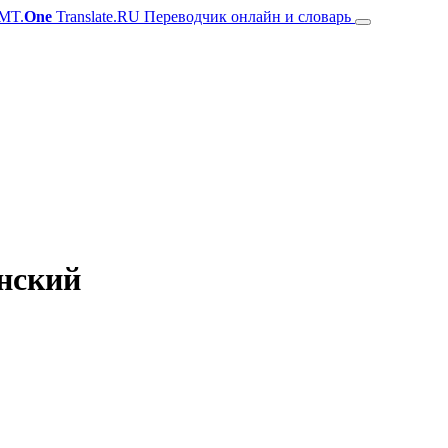
MT.
One
Translate.RU Переводчик онлайн и словарь
янский