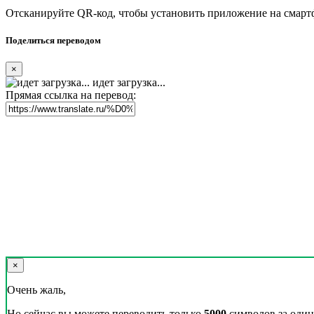
Отсканируйте QR-код, чтобы установить приложение на смарт
Поделиться переводом
×
идет загрузка...
Прямая ссылка на перевод:
×
Очень жаль,
Но сейчас вы можете переводить только
5000
символов за один 