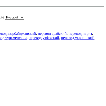
age
евод азербайджанский
,
перевод арабский
,
перевод иврит
,
вод туркменский
,
перевод узбекский
,
перевод украинский
,