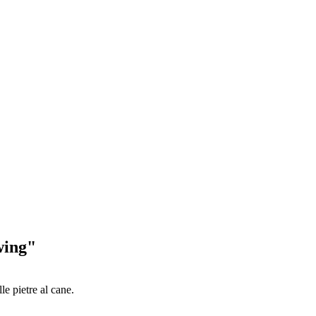
wing"
le pietre al cane.