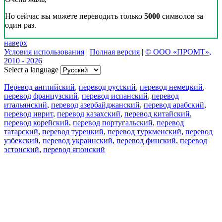
Но сейчас вы можете переводить только
5000
символов за
один раз.
наверх
Условия использования
|
Полная версия
|
© ООО «ПРОМТ»,
2010 - 2026
Select a language
Перевод английский
,
перевод русский
,
перевод немецкий
,
перевод французский
,
перевод испанский
,
перевод
итальянский
,
перевод азербайджанский
,
перевод арабский
,
перевод иврит
,
перевод казахский
,
перевод китайский
,
перевод корейский
,
перевод португальский
,
перевод
татарский
,
перевод турецкий
,
перевод туркменский
,
перевод
узбекский
,
перевод украинский
,
перевод финский
,
перевод
эстонский
,
перевод японский
Возможности
Перевод текста
Примеры употребления
Склонение и спряжение
Наш блог