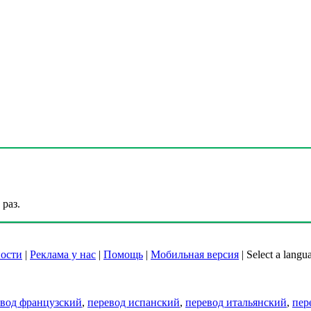
раз.
ости
|
Реклама у нас
|
Помощь
|
Мобильная версия
|
Select a langu
евод французский
,
перевод испанский
,
перевод итальянский
,
пер