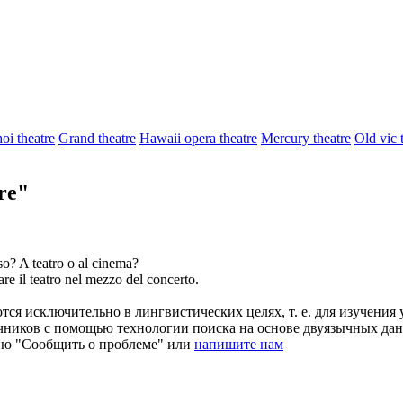
oi theatre
Grand theatre
Hawaii opera theatre
Mercury theatre
Old vic 
re"
so? A
teatro
o al cinema?
are il
teatro
nel mezzo del concerto.
ся исключительно в лингвистических целях, т. е. для изучения 
очников с помощью технологии поиска на основе двуязычных д
ию "Сообщить о проблеме" или
напишите нам