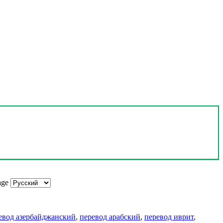
age
евод азербайджанский
,
перевод арабский
,
перевод иврит
,