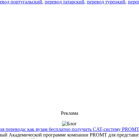
евод португальский
,
перевод татарский
,
перевод турецкий
,
пере
Реклама
 перевода: как вузам бесплатно получить CAT-систему PROMT T
енный Академической программе компании PROMT для представит