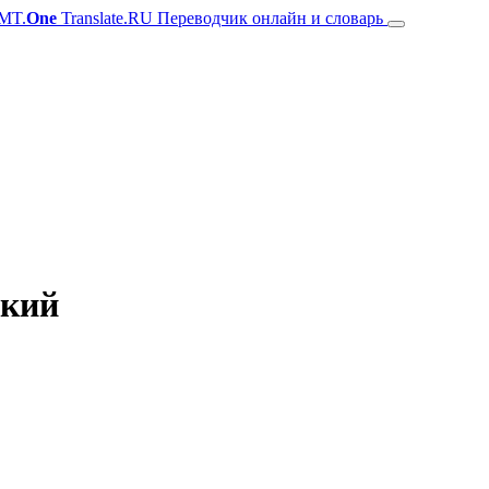
MT.
One
Translate.RU Переводчик онлайн и словарь
ский