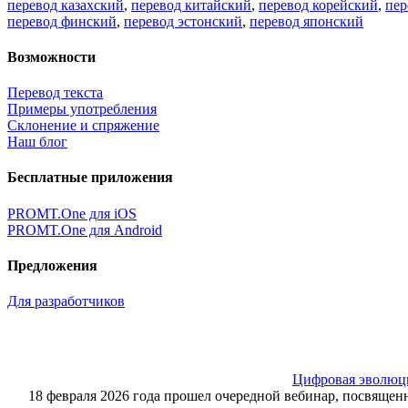
перевод казахский
,
перевод китайский
,
перевод корейский
,
пер
перевод финский
,
перевод эстонский
,
перевод японский
Возможности
Перевод текста
Примеры употребления
Склонение и спряжение
Наш блог
Бесплатные приложения
PROMT.One для iOS
PROMT.One для Android
Предложения
Для разработчиков
Цифровая эволюция
18 февраля 2026 года прошел очередной вебинар, посвящ