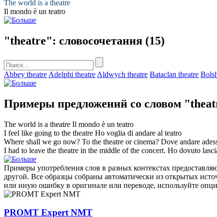
The world is a
theatre
Il mondo è un
teatro
"theatre": словосочетания
(15)
Abbey theatre
Adelphi theatre
Aldwych theatre
Bataclan theatre
Bolsh
Примеры предложений со словом "theat
The world is a
theatre
Il mondo è un
teatro
I feel like going to the
theatre
Ho voglia di andare al
teatro
Where shall we go now? To the
theatre
or cinema?
Dove andare ades
I had to leave the
theatre
in the middle of the concert.
Ho dovuto lasci
Примеры употребления слов в разных контекстах предоставляют
другой. Все образцы собраны автоматически из открытых ист
или иную ошибку в оригинале или переводе, используйте опц
PROMT Expert NMT