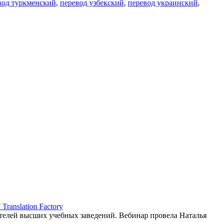
вод туркменский
,
перевод узбекский
,
перевод украинский
,
ranslation Factory
елей высших учебных заведений. Вебинар провела Наталья