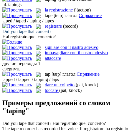
pl.
tapings
la
registrazione
f
(action)
tape
[teɪp]
глагол
Спряжение
taped / taped / taping / tapes
registrare
(record)
Did you
tape
that concert?
Hai
registrato
quel concerto?
sigillare con il nastro adesivo
imbavagliare con il nastro adesivo
attaccare
другие переводы
1
свернуть
tap
[tæp]
глагол
Спряжение
tapped / tapped / tapping / taps
dare un colpetto
(pat, knock)
toccare
(pat, knock)
Примеры предложений со словом
"taping"
Did you
tape
that concert?
Hai
registrato
quel concerto?
The
tape
recorder has recorded his voice.
Il registratore ha
registrato