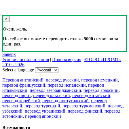
×
Очень жаль,
Но сейчас вы можете переводить только
5000
символов за
один раз.
наверх
Условия использования
|
Полная версия
|
© ООО «ПРОМТ»,
2010 - 2026
Select a language
Перевод английский
,
перевод русский
,
перевод немецкий
,
перевод французский
,
перевод испанский
,
перевод
итальянский
,
перевод азербайджанский
,
перевод арабский
,
перевод иврит
,
перевод казахский
,
перевод китайский
,
перевод корейский
,
перевод португальский
,
перевод
татарский
,
перевод турецкий
,
перевод туркменский
,
перевод
узбекский
,
перевод украинский
,
перевод финский
,
перевод
эстонский
,
перевод японский
Возможности