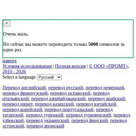
×
Очень жаль,
Но сейчас вы можете переводить только
5000
символов за
один раз.
наверх
Условия использования
|
Полная версия
|
© ООО «ПРОМТ»,
2010 - 2026
Select a language
Перевод английский
,
перевод русский
,
перевод немецкий
,
перевод французский
,
перевод испанский
,
перевод
итальянский
,
перевод азербайджанский
,
перевод арабский
,
перевод иврит
,
перевод казахский
,
перевод китайский
,
перевод корейский
,
перевод португальский
,
перевод
татарский
,
перевод турецкий
,
перевод туркменский
,
перевод
узбекский
,
перевод украинский
,
перевод финский
,
перевод
эстонский
,
перевод японский