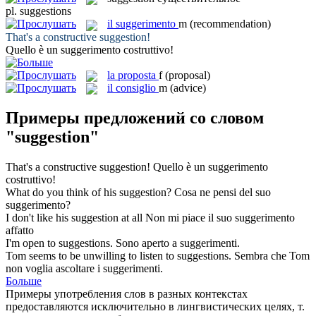
pl.
suggestions
il
suggerimento
m
(recommendation)
That's a constructive
suggestion
!
Quello è un
suggerimento
costruttivo!
la
proposta
f
(proposal)
il
consiglio
m
(advice)
Примеры предложений со словом
"suggestion"
That's a constructive
suggestion
!
Quello è un
suggerimento
costruttivo!
What do you think of his
suggestion
?
Cosa ne pensi del suo
suggerimento
?
I don't like his
suggestion
at all
Non mi piace il suo
suggerimento
affatto
I'm open to
suggestions
.
Sono aperto a
suggerimenti
.
Tom seems to be unwilling to listen to
suggestions
.
Sembra che Tom
non voglia ascoltare i
suggerimenti
.
Больше
Примеры употребления слов в разных контекстах
предоставляются исключительно в лингвистических целях, т.