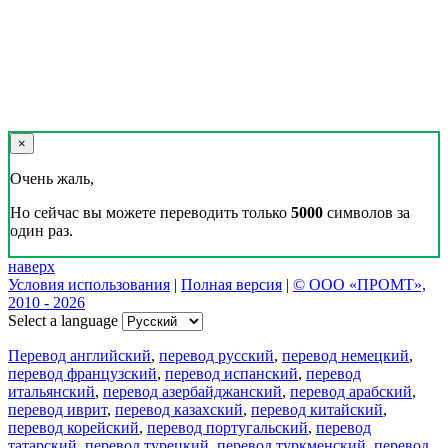
×
Очень жаль,
Но сейчас вы можете переводить только
5000
символов за
один раз.
наверх
Условия использования
|
Полная версия
|
© ООО «ПРОМТ»,
2010 - 2026
Select a language
Перевод английский
,
перевод русский
,
перевод немецкий
,
перевод французский
,
перевод испанский
,
перевод
итальянский
,
перевод азербайджанский
,
перевод арабский
,
перевод иврит
,
перевод казахский
,
перевод китайский
,
перевод корейский
,
перевод португальский
,
перевод
татарский
,
перевод турецкий
,
перевод туркменский
,
перевод