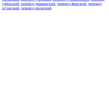
узбекский
,
перевод украинский
,
перевод финский
,
перевод
эстонский
,
перевод японский
Возможности
Перевод текста
Примеры употребления
Склонение и спряжение
Наш блог
Бесплатные приложения
PROMT.One для iOS
PROMT.One для Android
Предложения
Для разработчиков
Копировать текст
Копировать перевод
Сообщить о проблеме