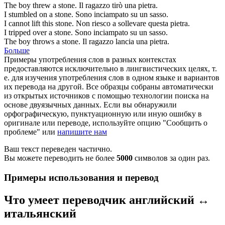
The boy threw a
stone
.
Il ragazzo tirò una
pietra
.
I stumbled on a
stone
.
Sono inciampato su un
sasso
.
I cannot lift this
stone
.
Non riesco a sollevare questa
pietra
.
I tripped over a
stone
.
Sono inciampato su un
sasso
.
The boy throws a
stone
.
Il ragazzo lancia una
pietra
.
Больше
Примеры употребления слов в разных контекстах
предоставляются исключительно в лингвистических целях, т.
е. для изучения употребления слов в одном языке и вариантов
их перевода на другой. Все образцы собраны автоматически
из открытых источников с помощью технологии поиска на
основе двуязычных данных. Если вы обнаружили
орфографическую, пунктуационную или иную ошибку в
оригинале или переводе, используйте опцию "Сообщить о
проблеме" или
напишите нам
Ваш текст переведен частично.
Вы можете переводить не более
5000
символов за один раз.
Примеры использования и перевод
Что умеет переводчик английский ↔
итальянский