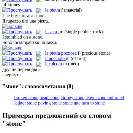
pl.
stones
la
pietra
f
(material)
The boy threw a
stone
.
Il ragazzo tirò una
pietra
.
il
sasso
m
(single pebble, rock)
I stumbled on a
stone
.
Sono inciampato su un
sasso
.
la
pietra preziosa
f
(precious stone)
il
nocciolo
m
(of fruit)
il
calcolo
m
(med)
другие переводы
2
свернуть
"stone": словосочетания
(8)
broken stone
head stone
kidney stone
leave stone unturned
ledger stone
paving stone
stone age
turn to stone
Примеры предложений со словом
"stone"