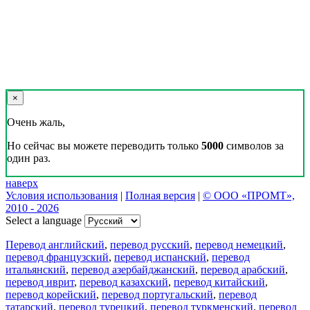
×
Очень жаль,
Но сейчас вы можете переводить только
5000
символов за
один раз.
наверх
Условия использования
|
Полная версия
|
© ООО «ПРОМТ»,
2010 - 2026
Select a language
Перевод английский
,
перевод русский
,
перевод немецкий
,
перевод французский
,
перевод испанский
,
перевод
итальянский
,
перевод азербайджанский
,
перевод арабский
,
перевод иврит
,
перевод казахский
,
перевод китайский
,
перевод корейский
,
перевод португальский
,
перевод
татарский
,
перевод турецкий
,
перевод туркменский
,
перевод