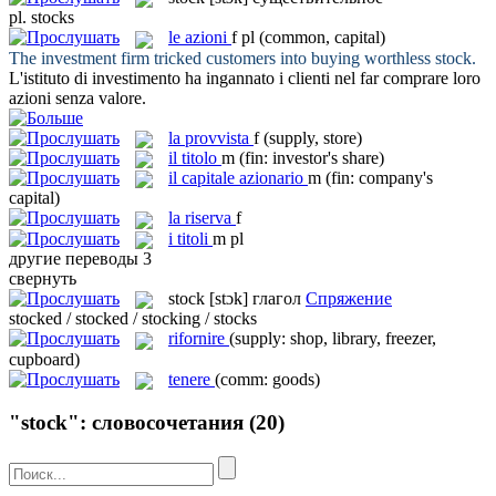
pl.
stocks
le
azioni
f pl
(common, capital)
The investment firm tricked customers into buying worthless
stock
.
L'istituto di investimento ha ingannato i clienti nel far comprare loro
azioni
senza valore.
la
provvista
f
(supply, store)
il
titolo
m
(fin: investor's share)
il
capitale azionario
m
(fin: company's
capital)
la
riserva
f
i
titoli
m pl
другие переводы
3
свернуть
stock
[stɔk]
глагол
Спряжение
stocked / stocked / stocking / stocks
rifornire
(supply: shop, library, freezer,
cupboard)
tenere
(comm: goods)
"stock": словосочетания
(20)