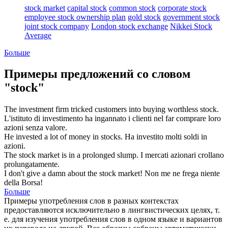
stock market
capital stock
common stock
corporate stock
employee stock ownership plan
gold stock
government stock
joint stock company
London stock exchange
Nikkei Stock
Average
Больше
Примеры предложений со словом
"stock"
The investment firm tricked customers into buying worthless
stock
.
L'istituto di investimento ha ingannato i clienti nel far comprare loro
azioni
senza valore.
He invested a lot of money in
stocks
.
Ha investito molti soldi in
azioni
.
The
stock market
is in a prolonged slump.
I
mercati azionari
crollano
prolungatamente.
I don't give a damn about the
stock
market!
Non me ne frega niente
della Borsa!
Больше
Примеры употребления слов в разных контекстах
предоставляются исключительно в лингвистических целях, т.
е. для изучения употребления слов в одном языке и вариантов