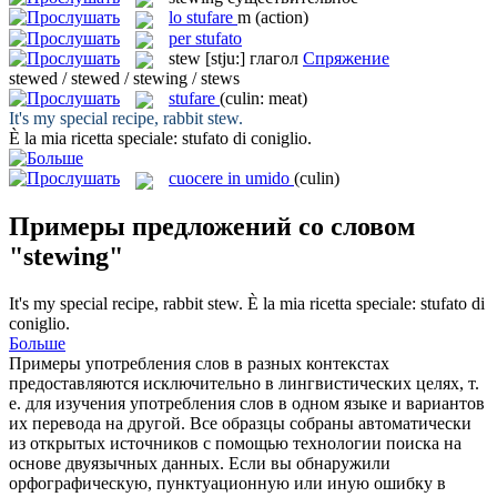
lo
stufare
m
(action)
per stufato
stew
[stju:]
глагол
Спряжение
stewed / stewed / stewing / stews
stufare
(culin: meat)
It's my special recipe, rabbit
stew
.
È la mia ricetta speciale:
stufato
di coniglio.
cuocere in umido
(culin)
Примеры предложений со словом
"stewing"
It's my special recipe, rabbit
stew
.
È la mia ricetta speciale:
stufato
di
coniglio.
Больше
Примеры употребления слов в разных контекстах
предоставляются исключительно в лингвистических целях, т.
е. для изучения употребления слов в одном языке и вариантов
их перевода на другой. Все образцы собраны автоматически
из открытых источников с помощью технологии поиска на
основе двуязычных данных. Если вы обнаружили
орфографическую, пунктуационную или иную ошибку в