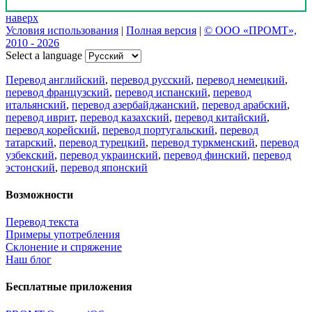
наверх
Условия использования
|
Полная версия
|
© ООО «ПРОМТ»,
2010 - 2026
Select a language
Перевод английский
,
перевод русский
,
перевод немецкий
,
перевод французский
,
перевод испанский
,
перевод
итальянский
,
перевод азербайджанский
,
перевод арабский
,
перевод иврит
,
перевод казахский
,
перевод китайский
,
перевод корейский
,
перевод португальский
,
перевод
татарский
,
перевод турецкий
,
перевод туркменский
,
перевод
узбекский
,
перевод украинский
,
перевод финский
,
перевод
эстонский
,
перевод японский
Возможности
Перевод текста
Примеры употребления
Склонение и спряжение
Наш блог
Бесплатные приложения