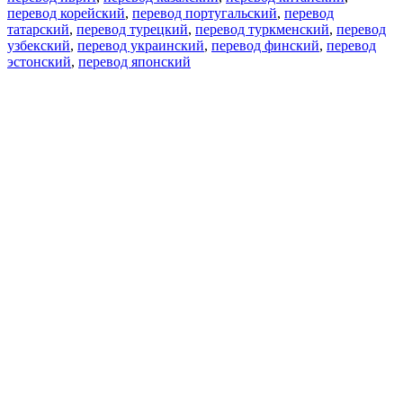
перевод корейский
,
перевод португальский
,
перевод
татарский
,
перевод турецкий
,
перевод туркменский
,
перевод
узбекский
,
перевод украинский
,
перевод финский
,
перевод
эстонский
,
перевод японский
Возможности
Перевод текста
Примеры употребления
Склонение и спряжение
Наш блог
Бесплатные приложения
PROMT.One для iOS
PROMT.One для Android
Предложения
Для разработчиков
Копировать текст