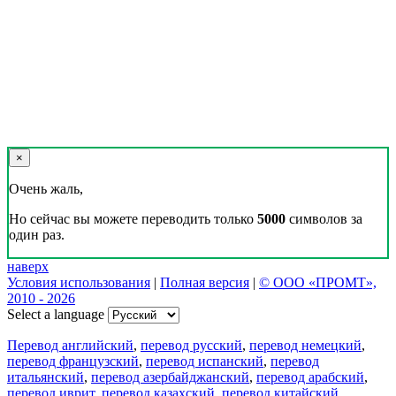
×
Очень жаль,
Но сейчас вы можете переводить только
5000
символов за
один раз.
наверх
Условия использования
|
Полная версия
|
© ООО «ПРОМТ»,
2010 - 2026
Select a language
Перевод английский
,
перевод русский
,
перевод немецкий
,
перевод французский
,
перевод испанский
,
перевод
итальянский
,
перевод азербайджанский
,
перевод арабский
,
перевод иврит
,
перевод казахский
,
перевод китайский
,