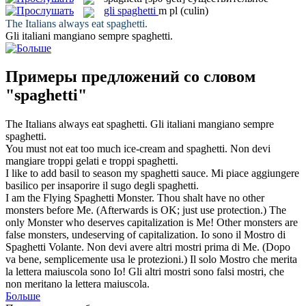
gli
spaghetti
m pl
(culin)
The Italians always eat
spaghetti
.
Gli italiani mangiano sempre
spaghetti
.
Примеры предложений со словом
"spaghetti"
The Italians always eat
spaghetti
.
Gli italiani mangiano sempre
spaghetti
.
You must not eat too much ice-cream and
spaghetti
.
Non devi
mangiare troppi gelati e troppi
spaghetti
.
I like to add basil to season my
spaghetti
sauce.
Mi piace aggiungere
basilico per insaporire il sugo degli
spaghetti
.
I am the Flying
Spaghetti
Monster. Thou shalt have no other
monsters before Me. (Afterwards is OK; just use protection.) The
only Monster who deserves capitalization is Me! Other monsters are
false monsters, undeserving of capitalization.
Io sono il Mostro di
Spaghetti
Volante. Non devi avere altri mostri prima di Me. (Dopo
va bene, semplicemente usa le protezioni.) Il solo Mostro che merita
la lettera maiuscola sono Io! Gli altri mostri sono falsi mostri, che
non meritano la lettera maiuscola.
Больше