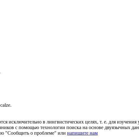
"
e
calze
.
ся исключительно в лингвистических целях, т. е. для изучения 
очников с помощью технологии поиска на основе двуязычных д
ию "Сообщить о проблеме" или
напишите нам