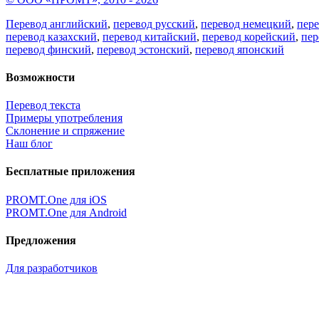
Перевод английский
,
перевод русский
,
перевод немецкий
,
пер
перевод казахский
,
перевод китайский
,
перевод корейский
,
пер
перевод финский
,
перевод эстонский
,
перевод японский
Возможности
Перевод текста
Примеры употребления
Склонение и спряжение
Наш блог
Бесплатные приложения
PROMT.One для iOS
PROMT.One для Android
Предложения
Для разработчиков