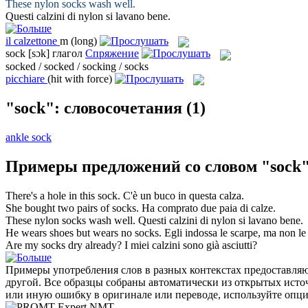
These nylon
socks
wash well.
Questi
calzini
di nylon si lavano bene.
il
calzettone
m
(long)
sock
[sɔk]
глагол
Спряжение
socked / socked / socking / socks
picchiare
(hit with force)
"sock": словосочетания
(1)
ankle sock
Примеры предложений со словом "sock
There's a hole in this
sock
.
C'è un buco in questa
calza
.
She bought two pairs of
socks
.
Ha comprato due paia di
calze
.
These nylon
socks
wash well.
Questi
calzini
di nylon si lavano bene.
He wears shoes but wears no
socks
.
Egli indossa le scarpe, ma non l
Are my
socks
dry already?
I miei
calzini
sono già asciutti?
Примеры употребления слов в разных контекстах предоставляют
другой. Все образцы собраны автоматически из открытых ист
или иную ошибку в оригинале или переводе, используйте опц