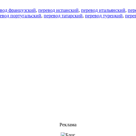
евод французский
,
перевод испанский
,
перевод итальянский
,
пер
евод португальский
,
перевод татарский
,
перевод турецкий
,
пере
Реклама