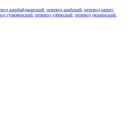
евод азербайджанский
,
перевод арабский
,
перевод иврит
,
вод туркменский
,
перевод узбекский
,
перевод украинский
,