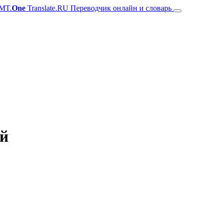
MT.
One
Translate.RU Переводчик онлайн и словарь
ий