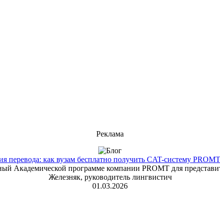
Реклама
 перевода: как вузам бесплатно получить CAT-систему PROMT T
енный Академической программе компании PROMT для представит
Железняк, руководитель лингвистич
01.03.2026