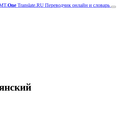
MT.
One
Translate.RU Переводчик онлайн и словарь
ьянский