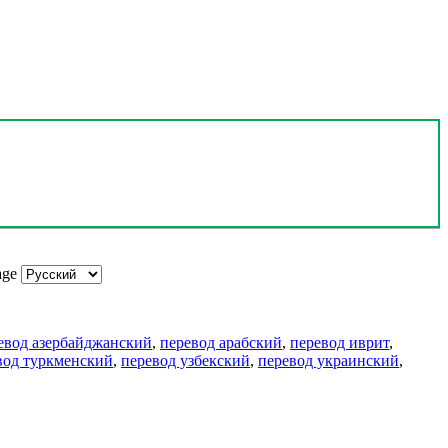
age
евод азербайджанский
,
перевод арабский
,
перевод иврит
,
вод туркменский
,
перевод узбекский
,
перевод украинский
,