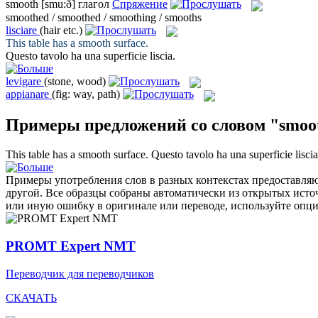
smooth
[smu:ð]
глагол
Спряжение
smoothed / smoothed / smoothing / smooths
lisciare
(hair etc.)
This table has a
smooth
surface.
Questo tavolo ha una superficie
liscia
.
levigare
(stone, wood)
appianare
(fig: way, path)
Примеры предложений со словом "smoo
This table has a
smooth
surface.
Questo tavolo ha una superficie
liscia
Примеры употребления слов в разных контекстах предоставляют
другой. Все образцы собраны автоматически из открытых ист
или иную ошибку в оригинале или переводе, используйте опц
PROMT Expert NMT
Переводчик для переводчиков
СКАЧАТЬ