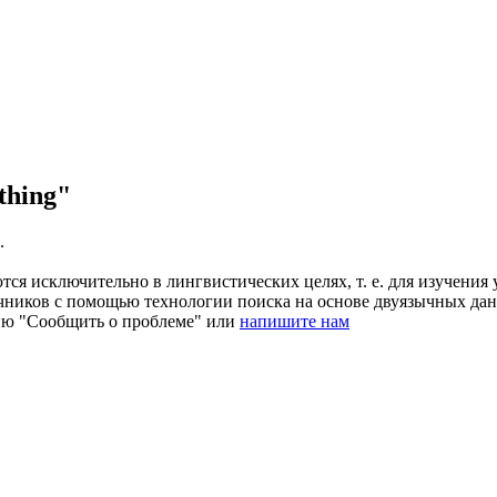
thing"
.
ся исключительно в лингвистических целях, т. е. для изучения 
очников с помощью технологии поиска на основе двуязычных д
ию "Сообщить о проблеме" или
напишите нам