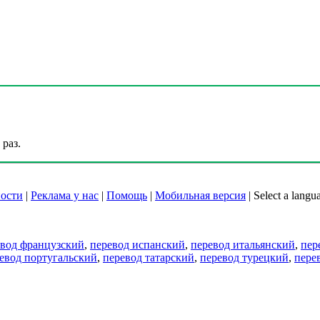
раз.
ости
|
Реклама у нас
|
Помощь
|
Мобильная версия
|
Select a langu
евод французский
,
перевод испанский
,
перевод итальянский
,
пер
евод португальский
,
перевод татарский
,
перевод турецкий
,
пере