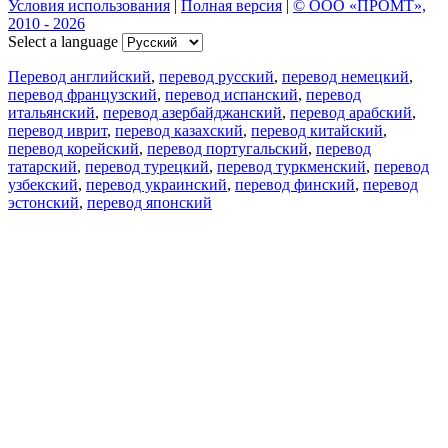
Условия использования
|
Полная версия
|
© ООО «ПРОМТ»,
2010 - 2026
Select a language
Перевод английский
,
перевод русский
,
перевод немецкий
,
перевод французский
,
перевод испанский
,
перевод
итальянский
,
перевод азербайджанский
,
перевод арабский
,
перевод иврит
,
перевод казахский
,
перевод китайский
,
перевод корейский
,
перевод португальский
,
перевод
татарский
,
перевод турецкий
,
перевод туркменский
,
перевод
узбекский
,
перевод украинский
,
перевод финский
,
перевод
эстонский
,
перевод японский
Возможности
Перевод текста
Примеры употребления
Склонение и спряжение
Наш блог
Бесплатные приложения
PROMT.One для iOS
PROMT.One для Android