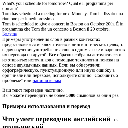
What's your
schedule
for tomorrow?
Qual è il
programma
per
domani?
Tom has
scheduled
a meeting for next Monday.
Tom ha
fissato
una
riunione per lunedì prossimo.
Tom is
scheduled
to give a concert in Boston on October 20th.
È in
programma
che Tom dia un concerto a Boston il 20 ottobre.
Больше
Примеры употребления слов в разных контекстах
предоставляются исключительно в лингвистических целях, т.
е. для изучения употребления слов в одном языке и вариантов
их перевода на другой. Все образцы собраны автоматически
из открытых источников с помощью технологии поиска на
основе двуязычных данных. Если вы обнаружили
орфографическую, пунктуационную или иную ошибку в
оригинале или переводе, используйте опцию "Сообщить о
проблеме" или
напишите нам
Ваш текст переведен частично.
Вы можете переводить не более
5000
символов за один раз.
Примеры использования и перевод
Что умеет переводчик английский ↔
итальянский