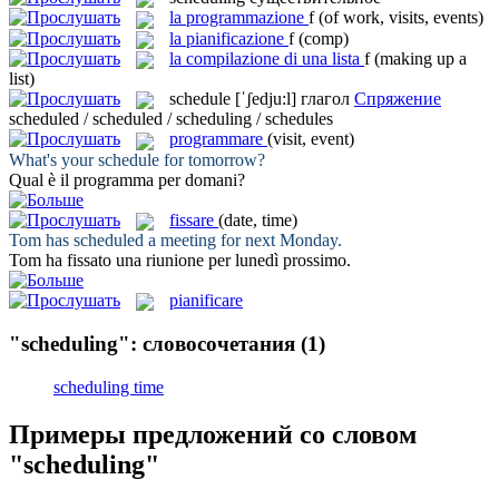
la
programmazione
f
(of work, visits, events)
la
pianificazione
f
(comp)
la
compilazione di una lista
f
(making up a
list)
schedule
[ˈʃedju:l]
глагол
Спряжение
scheduled / scheduled / scheduling / schedules
programmare
(visit, event)
What's your
schedule
for tomorrow?
Qual è il
programma
per domani?
fissare
(date, time)
Tom has
scheduled
a meeting for next Monday.
Tom ha
fissato
una riunione per lunedì prossimo.
pianificare
"scheduling": словосочетания
(1)
scheduling time
Примеры предложений со словом
"scheduling"