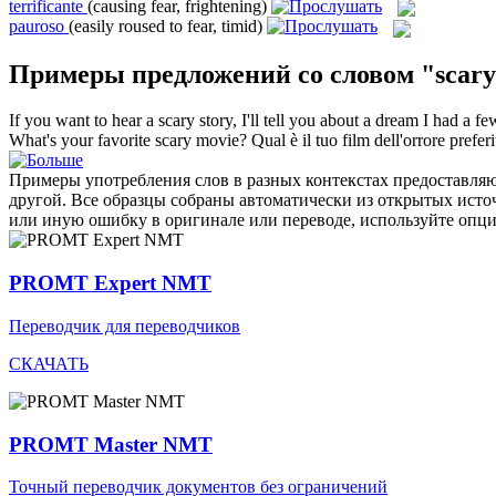
terrificante
(causing fear, frightening)
pauroso
(easily roused to fear, timid)
Примеры предложений со словом "scar
If you want to hear a
scary
story, I'll tell you about a dream I had a f
What's your favorite
scary
movie?
Qual è il tuo film dell'orrore prefer
Примеры употребления слов в разных контекстах предоставляют
другой. Все образцы собраны автоматически из открытых ист
или иную ошибку в оригинале или переводе, используйте опц
PROMT Expert NMT
Переводчик для переводчиков
СКАЧАТЬ
PROMT Master NMT
Точный переводчик документов без ограничений