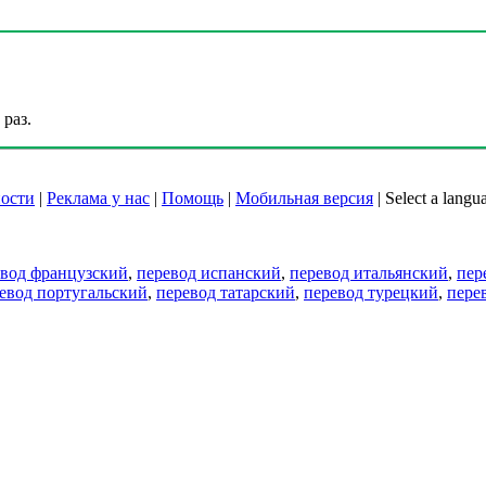
раз.
ости
|
Реклама у нас
|
Помощь
|
Мобильная версия
|
Select a langu
евод французский
,
перевод испанский
,
перевод итальянский
,
пер
евод португальский
,
перевод татарский
,
перевод турецкий
,
пере