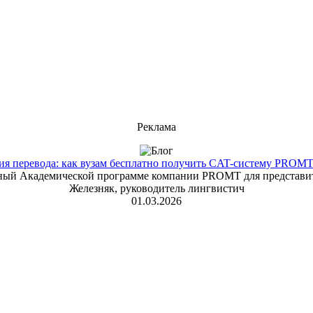
Реклама
 перевода: как вузам бесплатно получить CAT-систему PROMT T
енный Академической программе компании PROMT для представит
Железняк, руководитель лингвистич
01.03.2026