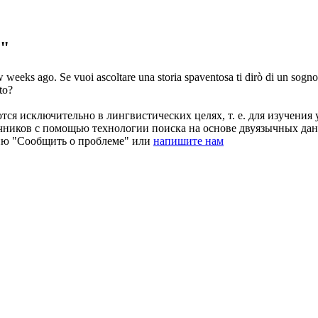
y"
ew weeks ago.
Se vuoi ascoltare una storia
spaventosa
ti dirò di un sogno
ito?
ся исключительно в лингвистических целях, т. е. для изучения 
очников с помощью технологии поиска на основе двуязычных д
ию "Сообщить о проблеме" или
напишите нам