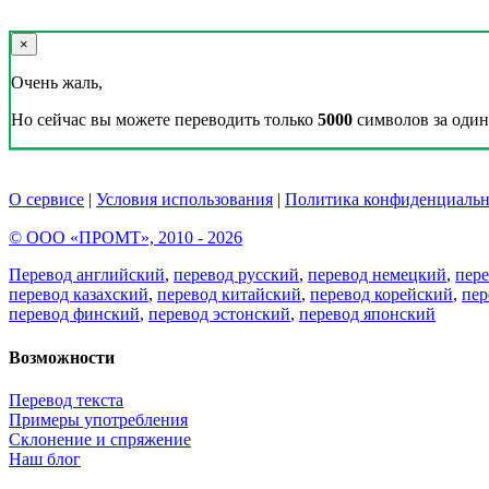
×
Очень жаль,
Но сейчас вы можете переводить только
5000
символов за один 
О сервисе
|
Условия использования
|
Политика конфиденциальн
© ООО «ПРОМТ», 2010 - 2026
Перевод английский
,
перевод русский
,
перевод немецкий
,
пер
перевод казахский
,
перевод китайский
,
перевод корейский
,
пер
перевод финский
,
перевод эстонский
,
перевод японский
Возможности
Перевод текста
Примеры употребления
Склонение и спряжение
Наш блог