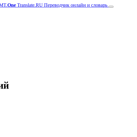
MT.
One
Translate.RU Переводчик онлайн и словарь
ий