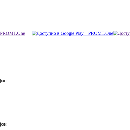
фон
фон