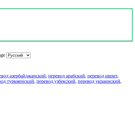
age
евод азербайджанский
,
перевод арабский
,
перевод иврит
,
вод туркменский
,
перевод узбекский
,
перевод украинский
,