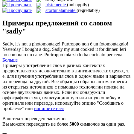
tristemente
(unhappily)
sfortunatamente
(regrettably)
Примеры предложений со словом
"sadly"
Sadly
, it's not a photomontage!
Purtroppo non è un fotomontaggio!
Yesterday I bought a dog.
Sadly
my aunt cooked it for dinner.
Ieri
ho comprato un cane. Purtroppo mia zia lo ha cucinato per cena.
Больше
Примеры употребления слов в разных контекстах
предоставляются исключительно в лингвистических целях, т.
е. для изучения употребления слов в одном языке и вариантов
их перевода на другой. Все образцы собраны автоматически
из открытых источников с помощью технологии поиска на
основе двуязычных данных. Если вы обнаружили
орфографическую, пунктуационную или иную ошибку в
оригинале или переводе, используйте опцию "Сообщить о
проблеме" или
напишите нам
Ваш текст переведен частично.
Вы можете переводить не более
5000
символов за один раз.