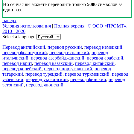
Но сейчас вы можете переводить только
5000
символов за
один раз.
наверх
Условия использования
|
Полная версия
|
© ООО «ПРОМТ»,
2010 - 2026
Select a language
Перевод английский
,
перевод русский
,
перевод немецкий
,
перевод французский
,
перевод испанский
,
перевод
итальянский
,
перевод азербайджанский
,
перевод арабский
,
перевод иврит
,
перевод казахский
,
перевод китайский
,
перевод корейский
,
перевод португальский
,
перевод
татарский
,
перевод турецкий
,
перевод туркменский
,
перевод
узбекский
,
перевод украинский
,
перевод финский
,
перевод
эстонский
,
перевод японский
Возможности
Перевод текста
Примеры употребления
Склонение и спряжение
Наш блог