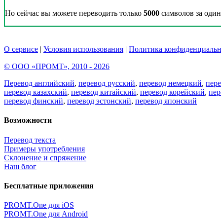
Но сейчас вы можете переводить только
5000
символов за один 
О сервисе
|
Условия использования
|
Политика конфиденциальн
© ООО «ПРОМТ», 2010 - 2026
Перевод английский
,
перевод русский
,
перевод немецкий
,
пер
перевод казахский
,
перевод китайский
,
перевод корейский
,
пер
перевод финский
,
перевод эстонский
,
перевод японский
Возможности
Перевод текста
Примеры употребления
Склонение и спряжение
Наш блог
Бесплатные приложения
PROMT.One для iOS
PROMT.One для Android