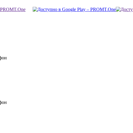
фон
фон