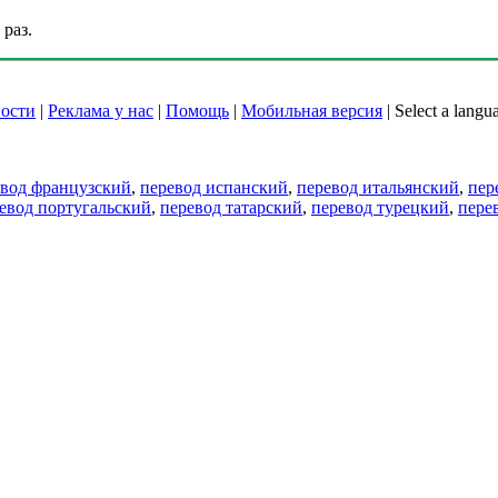
раз.
ости
|
Реклама у нас
|
Помощь
|
Мобильная версия
|
Select a langu
евод французский
,
перевод испанский
,
перевод итальянский
,
пер
евод португальский
,
перевод татарский
,
перевод турецкий
,
пере