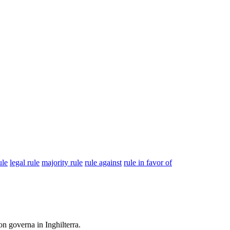
ule
legal rule
majority rule
rule against
rule in favor of
non
governa
in Inghilterra.