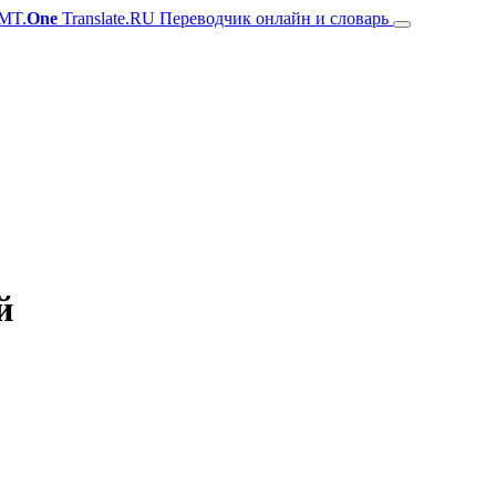
MT.
One
Translate.RU Переводчик онлайн и словарь
й