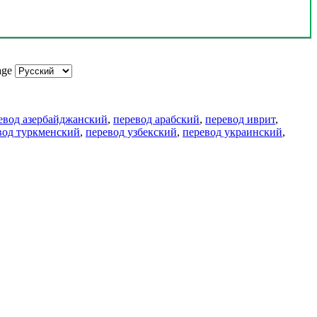
age
евод азербайджанский
,
перевод арабский
,
перевод иврит
,
вод туркменский
,
перевод узбекский
,
перевод украинский
,