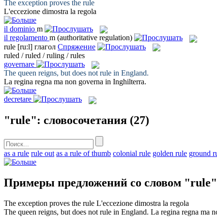
The exception proves the
rule
L'eccezione dimostra la
regola
il
dominio
m
il
regolamento
m
(authoritative regulation)
rule
[ru:l]
глагол
Спряжение
ruled / ruled / ruling / rules
governare
The queen reigns, but does not
rule
in England.
La regina regna ma non
governa
in Inghilterra.
decretare
"rule": словосочетания
(27)
as a rule
rule out
as a rule of thumb
colonial rule
golden rule
ground r
Примеры предложений со словом "rule"
The exception proves the
rule
L'eccezione dimostra la
regola
The queen reigns, but does not
rule
in England.
La regina regna ma 