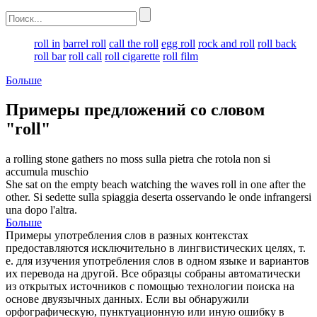
roll in
barrel roll
call the roll
egg roll
rock and roll
roll back
roll bar
roll call
roll cigarette
roll film
Больше
Примеры предложений со словом
"roll"
a
rolling
stone gathers no moss
sulla pietra che
rotola
non si
accumula muschio
She sat on the empty beach watching the waves
roll
in one after the
other.
Si sedette sulla spiaggia deserta osservando le onde infrangersi
una dopo l'altra.
Больше
Примеры употребления слов в разных контекстах
предоставляются исключительно в лингвистических целях, т.
е. для изучения употребления слов в одном языке и вариантов
их перевода на другой. Все образцы собраны автоматически
из открытых источников с помощью технологии поиска на
основе двуязычных данных. Если вы обнаружили
орфографическую, пунктуационную или иную ошибку в