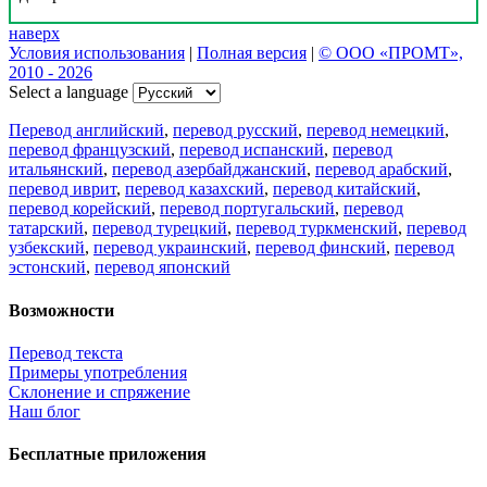
наверх
Условия использования
|
Полная версия
|
© ООО «ПРОМТ»,
2010 - 2026
Select a language
Перевод английский
,
перевод русский
,
перевод немецкий
,
перевод французский
,
перевод испанский
,
перевод
итальянский
,
перевод азербайджанский
,
перевод арабский
,
перевод иврит
,
перевод казахский
,
перевод китайский
,
перевод корейский
,
перевод португальский
,
перевод
татарский
,
перевод турецкий
,
перевод туркменский
,
перевод
узбекский
,
перевод украинский
,
перевод финский
,
перевод
эстонский
,
перевод японский
Возможности
Перевод текста
Примеры употребления
Склонение и спряжение
Наш блог
Бесплатные приложения