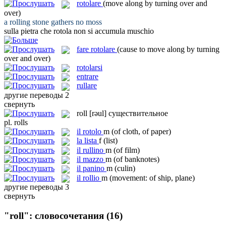
rotolare
(move along by turning over and
over)
a
rolling
stone gathers no moss
sulla pietra che
rotola
non si accumula muschio
fare rotolare
(cause to move along by turning
over and over)
rotolarsi
entrare
rullare
другие переводы
2
свернуть
roll
[rəul]
существительное
pl.
rolls
il
rotolo
m
(of cloth, of paper)
la
lista
f
(list)
il
rullino
m
(of film)
il
mazzo
m
(of banknotes)
il
panino
m
(culin)
il
rollio
m
(movement: of ship, plane)
другие переводы
3
свернуть
"roll": словосочетания
(16)