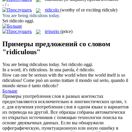
- / -
ridicolo
(worthy of or exciting ridicule)
You are being
ridiculous
today.
Sei
ridicolo
oggi.
irrisorio
(price)
Примеры предложений со словом
"ridiculous"
You are being
ridiculous
today.
Sei
ridicolo
oggi.
In a word, it's
ridiculous
.
In una parola, è
ridicolo
.
How can one be serious with the world when the world itself is so
ridiculous
!
Come può un uomo trattare il mondo sul serio, quando il
mondo stesso è tanto
ridicolo
?
Больше
Примеры употребления слов в разных контекстах
предоставляются исключительно в лингвистических целях, т.
е. для изучения употребления слов в одном языке и вариантов
их перевода на другой. Все образцы собраны автоматически
из открытых источников с помощью технологии поиска на
основе двуязычных данных. Если вы обнаружили
орфографическую, пунктуационную или иную ошибку в