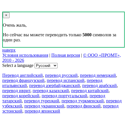
×
Очень жаль,
Но сейчас вы можете переводить только
5000
символов за
один раз.
наверх
Условия использования
|
Полная версия
|
© ООО «ПРОМТ»,
2010 - 2026
Select a language
Перевод английский
,
перевод русский
,
перевод немецкий
,
перевод французский
,
перевод испанский
,
перевод
итальянский
,
перевод азербайджанский
,
перевод арабский
,
перевод иврит
,
перевод казахский
,
перевод китайский
,
перевод корейский
,
перевод португальский
,
перевод
татарский
,
перевод турецкий
,
перевод туркменский
,
перевод
узбекский
,
перевод украинский
,
перевод финский
,
перевод
эстонский
,
перевод японский
Возможности