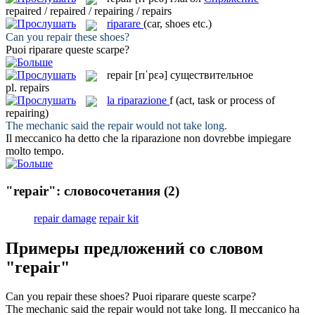
repaired / repaired / repairing / repairs
riparare
(car, shoes etc.)
Can you
repair
these shoes?
Puoi
riparare
queste scarpe?
repair
[rɪˈpɛə]
существительное
pl.
repairs
la
riparazione
f
(act, task or process of
repairing)
The mechanic said the
repair
would not take long.
Il meccanico ha detto che la
riparazione
non dovrebbe impiegare
molto tempo.
"repair": словосочетания
(2)
repair damage
repair kit
Примеры предложений со словом
"repair"
Can you
repair
these shoes?
Puoi
riparare
queste scarpe?
The mechanic said the
repair
would not take long.
Il meccanico ha