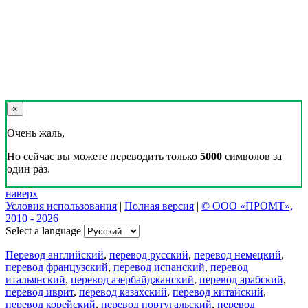
Реклама на сайте
Скачать переводчик
Переводчик, Словарь и Разговорник,
20+ языков, избранные переводы.
Наш Блог
Цифровая эволюция перевода: как вузам бесплатно получить
CAT-систему PROMT Translation Factory
18 февраля 2026 года прошел очередной вебинар,
посвященный Академической программе компании PROMT
для представителей высших учебных заведений. Вебинар
провела Наталья Железняк, руководитель лингвистич
01.03.2026
Поделиться переводом