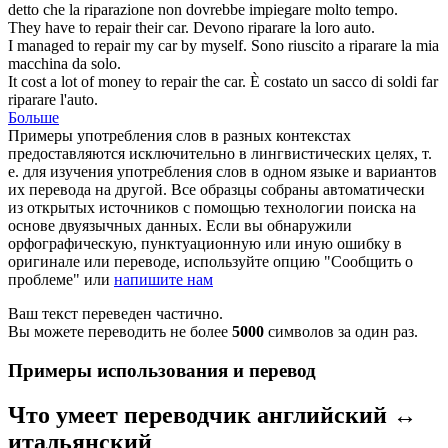
detto che la
riparazione
non dovrebbe impiegare molto tempo.
They have to
repair
their car.
Devono
riparare
la loro auto.
I managed to
repair
my car by myself.
Sono riuscito a
riparare
la mia
macchina da solo.
It cost a lot of money to
repair
the car.
È costato un sacco di soldi far
riparare
l'auto.
Больше
Примеры употребления слов в разных контекстах
предоставляются исключительно в лингвистических целях, т.
е. для изучения употребления слов в одном языке и вариантов
их перевода на другой. Все образцы собраны автоматически
из открытых источников с помощью технологии поиска на
основе двуязычных данных. Если вы обнаружили
орфографическую, пунктуационную или иную ошибку в
оригинале или переводе, используйте опцию "Сообщить о
проблеме" или
напишите нам
Ваш текст переведен частично.
Вы можете переводить не более
5000
символов за один раз.
Примеры использования и перевод
Что умеет переводчик английский ↔
итальянский