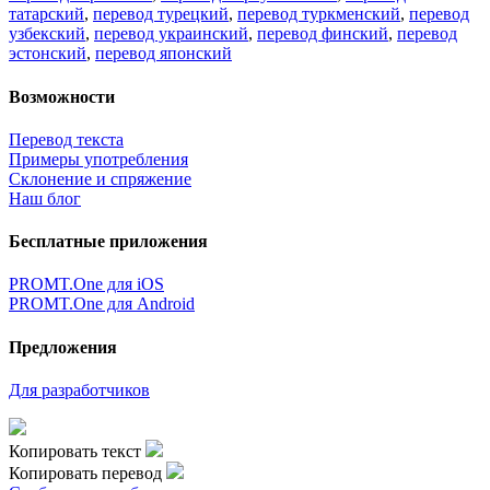
×
идет загрузка...
Прямая ссылка на перевод:
×
Очень жаль,
Но сейчас вы можете переводить только
5000
символов за
один раз.
наверх