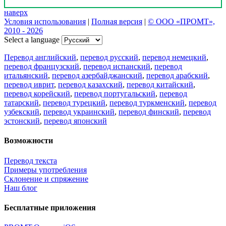
наверх
Условия использования
|
Полная версия
|
© ООО «ПРОМТ»,
2010 - 2026
Select a language
Перевод английский
,
перевод русский
,
перевод немецкий
,
перевод французский
,
перевод испанский
,
перевод
итальянский
,
перевод азербайджанский
,
перевод арабский
,
перевод иврит
,
перевод казахский
,
перевод китайский
,
перевод корейский
,
перевод португальский
,
перевод
татарский
,
перевод турецкий
,
перевод туркменский
,
перевод
узбекский
,
перевод украинский
,
перевод финский
,
перевод
эстонский
,
перевод японский
Возможности
Перевод текста
Примеры употребления
Склонение и спряжение
Наш блог
Бесплатные приложения