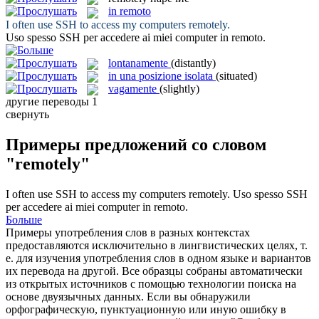
in remoto
I often use SSH to access my computers
remotely
.
Uso spesso SSH per accedere ai miei computer
in remoto
.
lontanamente
(distantly)
in una posizione isolata
(situated)
vagamente
(slightly)
другие переводы
1
свернуть
Примеры предложений со словом
"remotely"
I often use SSH to access my computers
remotely
.
Uso spesso SSH
per accedere ai miei computer
in remoto
.
Больше
Примеры употребления слов в разных контекстах
предоставляются исключительно в лингвистических целях, т.
е. для изучения употребления слов в одном языке и вариантов
их перевода на другой. Все образцы собраны автоматически
из открытых источников с помощью технологии поиска на
основе двуязычных данных. Если вы обнаружили
орфографическую, пунктуационную или иную ошибку в