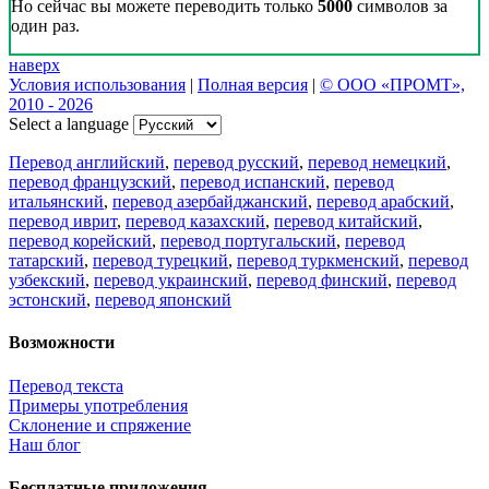
Но сейчас вы можете переводить только
5000
символов за
один раз.
наверх
Условия использования
|
Полная версия
|
© ООО «ПРОМТ»,
2010 - 2026
Select a language
Перевод английский
,
перевод русский
,
перевод немецкий
,
перевод французский
,
перевод испанский
,
перевод
итальянский
,
перевод азербайджанский
,
перевод арабский
,
перевод иврит
,
перевод казахский
,
перевод китайский
,
перевод корейский
,
перевод португальский
,
перевод
татарский
,
перевод турецкий
,
перевод туркменский
,
перевод
узбекский
,
перевод украинский
,
перевод финский
,
перевод
эстонский
,
перевод японский
Возможности
Перевод текста
Примеры употребления
Склонение и спряжение
Наш блог
Бесплатные приложения