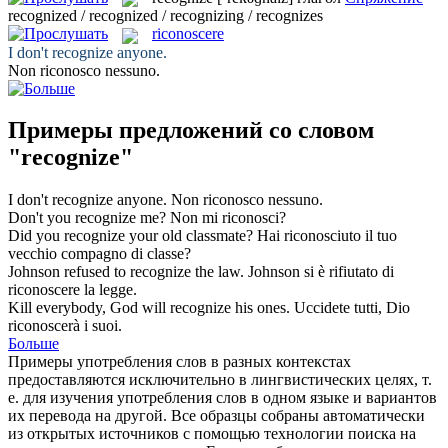
recognized / recognized / recognizing / recognizes
riconoscere
I don't
recognize
anyone.
Non
riconosco
nessuno.
Примеры предложений со словом
"recognize"
I don't
recognize
anyone.
Non
riconosco
nessuno.
Don't you
recognize
me?
Non mi
riconosci
?
Did you
recognize
your old classmate?
Hai
riconosciuto
il tuo
vecchio compagno di classe?
Johnson refused to
recognize
the law.
Johnson si è rifiutato di
riconoscere
la legge.
Kill everybody, God will
recognize
his ones.
Uccidete tutti, Dio
riconoscerà
i suoi.
Больше
Примеры употребления слов в разных контекстах
предоставляются исключительно в лингвистических целях, т.
е. для изучения употребления слов в одном языке и вариантов
их перевода на другой. Все образцы собраны автоматически
из открытых источников с помощью технологии поиска на