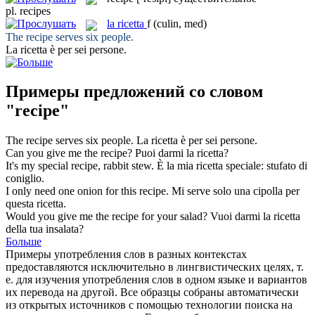
pl.
recipes
la
ricetta
f
(culin, med)
The
recipe
serves six people.
La
ricetta
è per sei persone.
Примеры предложений со словом
"recipe"
The
recipe
serves six people.
La
ricetta
è per sei persone.
Can you give me the
recipe
?
Puoi darmi la
ricetta
?
It's my special
recipe
, rabbit stew.
È la mia
ricetta
speciale: stufato di
coniglio.
I only need one onion for this
recipe
.
Mi serve solo una cipolla per
questa
ricetta
.
Would you give me the
recipe
for your salad?
Vuoi darmi la
ricetta
della tua insalata?
Больше
Примеры употребления слов в разных контекстах
предоставляются исключительно в лингвистических целях, т.
е. для изучения употребления слов в одном языке и вариантов
их перевода на другой. Все образцы собраны автоматически
из открытых источников с помощью технологии поиска на