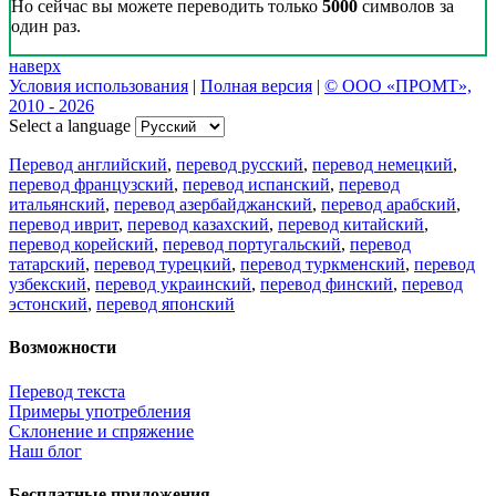
Но сейчас вы можете переводить только
5000
символов за
один раз.
наверх
Условия использования
|
Полная версия
|
© ООО «ПРОМТ»,
2010 - 2026
Select a language
Перевод английский
,
перевод русский
,
перевод немецкий
,
перевод французский
,
перевод испанский
,
перевод
итальянский
,
перевод азербайджанский
,
перевод арабский
,
перевод иврит
,
перевод казахский
,
перевод китайский
,
перевод корейский
,
перевод португальский
,
перевод
татарский
,
перевод турецкий
,
перевод туркменский
,
перевод
узбекский
,
перевод украинский
,
перевод финский
,
перевод
эстонский
,
перевод японский
Возможности
Перевод текста
Примеры употребления
Склонение и спряжение
Наш блог
Бесплатные приложения