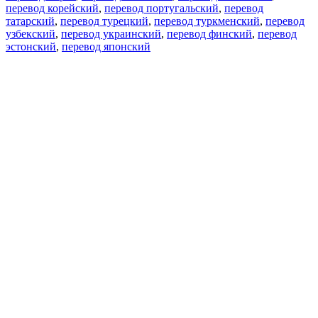
перевод корейский
,
перевод португальский
,
перевод
татарский
,
перевод турецкий
,
перевод туркменский
,
перевод
узбекский
,
перевод украинский
,
перевод финский
,
перевод
эстонский
,
перевод японский
Возможности
Перевод текста
Примеры употребления
Склонение и спряжение
Наш блог
Бесплатные приложения
PROMT.One для iOS
PROMT.One для Android
Предложения
Для разработчиков
Копировать текст