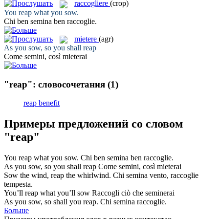
raccogliere
(crop)
You
reap
what you sow.
Chi ben semina ben
raccoglie
.
mietere
(agr)
As you sow, so you shall
reap
Come semini, così
mieterai
"reap": словосочетания
(1)
reap benefit
Примеры предложений со словом
"reap"
You
reap
what you sow.
Chi ben semina ben
raccoglie
.
As you sow, so you shall
reap
Come semini, così
mieterai
Sow the wind,
reap
the whirlwind.
Chi semina vento,
raccoglie
tempesta.
You’ll
reap
what you’ll sow
Raccogli
ciò che seminerai
As you sow, so shall you
reap
.
Chi semina
raccoglie
.
Больше