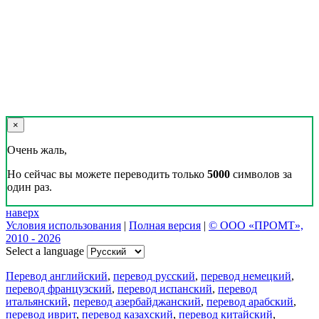
×
Очень жаль,
Но сейчас вы можете переводить только
5000
символов за
один раз.
наверх
Условия использования
|
Полная версия
|
© ООО «ПРОМТ»,
2010 - 2026
Select a language
Перевод английский
,
перевод русский
,
перевод немецкий
,
перевод французский
,
перевод испанский
,
перевод
итальянский
,
перевод азербайджанский
,
перевод арабский
,
перевод иврит
,
перевод казахский
,
перевод китайский
,