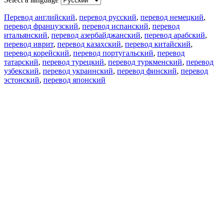
Перевод английский
,
перевод русский
,
перевод немецкий
,
перевод французский
,
перевод испанский
,
перевод
итальянский
,
перевод азербайджанский
,
перевод арабский
,
перевод иврит
,
перевод казахский
,
перевод китайский
,
перевод корейский
,
перевод португальский
,
перевод
татарский
,
перевод турецкий
,
перевод туркменский
,
перевод
узбекский
,
перевод украинский
,
перевод финский
,
перевод
эстонский
,
перевод японский
Возможности
Перевод текста
Примеры употребления
Склонение и спряжение
Наш блог
Бесплатные приложения
PROMT.One для iOS
PROMT.One для Android
Предложения