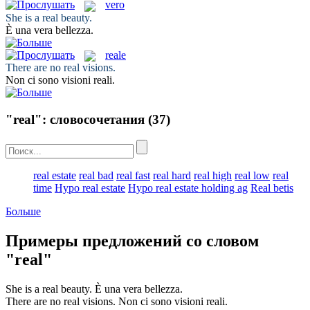
vero
She is a
real
beauty.
È una
vera
bellezza.
reale
There are no
real
visions.
Non ci sono visioni
reali
.
"real": словосочетания
(37)
real estate
real bad
real fast
real hard
real high
real low
real
time
Hypo real estate
Hypo real estate holding ag
Real betis
Больше
Примеры предложений со словом
"real"
She is a
real
beauty.
È una
vera
bellezza.
There are no
real
visions.
Non ci sono visioni
reali
.