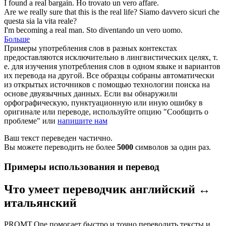
I found a
real
bargain.
Ho trovato un
vero
affare.
Are we really sure that this is the
real
life?
Siamo davvero sicuri che
questa sia la vita
reale
?
I'm becoming a
real
man.
Sto diventando un
vero
uomo.
Больше
Примеры употребления слов в разных контекстах
предоставляются исключительно в лингвистических целях, т.
е. для изучения употребления слов в одном языке и вариантов
их перевода на другой. Все образцы собраны автоматически
из открытых источников с помощью технологии поиска на
основе двуязычных данных. Если вы обнаружили
орфографическую, пунктуационную или иную ошибку в
оригинале или переводе, используйте опцию "Сообщить о
проблеме" или
напишите нам
Ваш текст переведен частично.
Вы можете переводить не более
5000
символов за один раз.
Примеры использования и перевод
Что умеет переводчик английский ↔
итальянский
PROMT.One помогает быстро и точно переводить тексты и