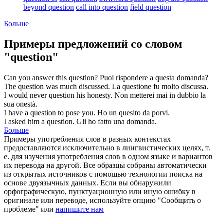
beyond question
call into question
field question
Больше
Примеры предложений со словом
"question"
Can you answer this
question
?
Puoi rispondere a questa
domanda
?
The
question
was much discussed.
La
questione
fu molto discussa.
I would never
question
his honesty.
Non metterei mai in
dubbio
la
sua onestà.
I have a
question
to pose you.
Ho un
quesito
da porvi.
I asked him a
question
.
Gli ho fatto una
domanda
.
Больше
Примеры употребления слов в разных контекстах
предоставляются исключительно в лингвистических целях, т.
е. для изучения употребления слов в одном языке и вариантов
их перевода на другой. Все образцы собраны автоматически
из открытых источников с помощью технологии поиска на
основе двуязычных данных. Если вы обнаружили
орфографическую, пунктуационную или иную ошибку в
оригинале или переводе, используйте опцию "Сообщить о
проблеме" или
напишите нам