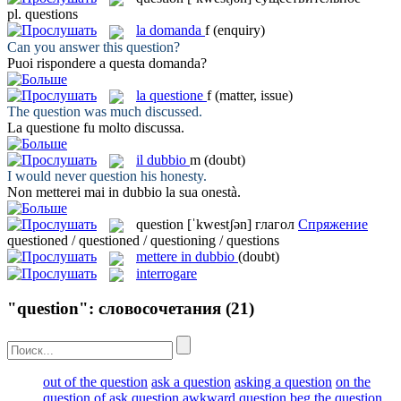
pl.
questions
la
domanda
f
(enquiry)
Can you answer this
question
?
Puoi rispondere a questa
domanda
?
la
questione
f
(matter, issue)
The
question
was much discussed.
La
questione
fu molto discussa.
il
dubbio
m
(doubt)
I would never
question
his honesty.
Non metterei mai in
dubbio
la sua onestà.
question
[ˈkwestʃən]
глагол
Спряжение
questioned / questioned / questioning / questions
mettere in dubbio
(doubt)
interrogare
"question": словосочетания
(21)
out of the question
ask a question
asking a question
on the
question of
ask question
awkward question
beg the question