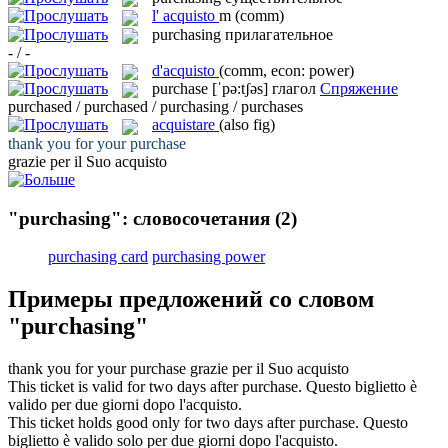
l'
acquisto
m
(comm)
purchasing
прилагательное
- / -
d'acquisto
(comm, econ: power)
purchase
[ˈpə:tʃəs]
глагол
Спряжение
purchased / purchased / purchasing / purchases
acquistare
(also fig)
thank you for your
purchase
grazie per il Suo
acquisto
"purchasing": словосочетания
(2)
purchasing card
purchasing power
Примеры предложений со словом
"purchasing"
thank you for your
purchase
grazie per il Suo
acquisto
This ticket is valid for two days after
purchase
.
Questo biglietto è
valido per due giorni dopo l'
acquisto
.
This ticket holds good only for two days after
purchase
.
Questo
biglietto è valido solo per due giorni dopo l'
acquisto
.