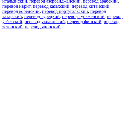
итальянский
,
перевод азербайджанский
,
перевод арабский
,
перевод иврит
,
перевод казахский
,
перевод китайский
,
перевод корейский
,
перевод португальский
,
перевод
татарский
,
перевод турецкий
,
перевод туркменский
,
перевод
узбекский
,
перевод украинский
,
перевод финский
,
перевод
эстонский
,
перевод японский
Возможности
Перевод текста
Примеры употребления
Склонение и спряжение
Наш блог
Бесплатные приложения
PROMT.One для iOS
PROMT.One для Android
Предложения
Для разработчиков