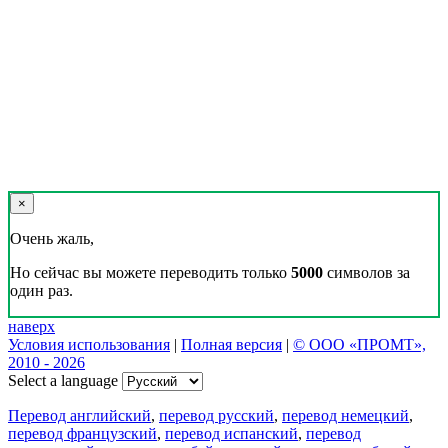
×
Очень жаль,
Но сейчас вы можете переводить только
5000
символов за
один раз.
наверх
Условия использования
|
Полная версия
|
© ООО «ПРОМТ»,
2010 - 2026
Select a language
Перевод английский
,
перевод русский
,
перевод немецкий
,
перевод французский
,
перевод испанский
,
перевод