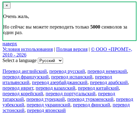
×
Очень жаль,
Но сейчас вы можете переводить только
5000
символов за
один раз.
наверх
Условия использования
|
Полная версия
|
© ООО «ПРОМТ»,
2010 - 2026
Select a language
Перевод английский
,
перевод русский
,
перевод немецкий
,
перевод французский
,
перевод испанский
,
перевод
итальянский
,
перевод азербайджанский
,
перевод арабский
,
перевод иврит
,
перевод казахский
,
перевод китайский
,
перевод корейский
,
перевод португальский
,
перевод
татарский
,
перевод турецкий
,
перевод туркменский
,
перевод
узбекский
,
перевод украинский
,
перевод финский
,
перевод
эстонский
,
перевод японский
Возможности
Перевод текста