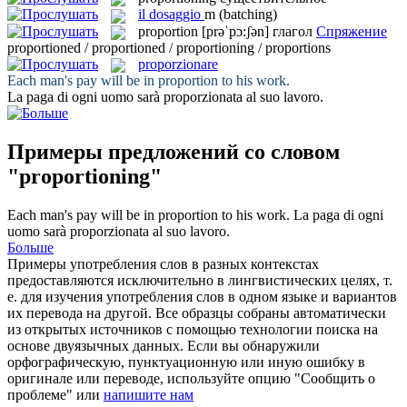
il
dosaggio
m
(batching)
proportion
[prəˈpɔ:ʃən]
глагол
Спряжение
proportioned / proportioned / proportioning / proportions
proporzionare
Each man's pay will be in
proportion
to his work.
La paga di ogni uomo sarà
proporzionata
al suo lavoro.
Примеры предложений со словом
"proportioning"
Each man's pay will be in
proportion
to his work.
La paga di ogni
uomo sarà
proporzionata
al suo lavoro.
Больше
Примеры употребления слов в разных контекстах
предоставляются исключительно в лингвистических целях, т.
е. для изучения употребления слов в одном языке и вариантов
их перевода на другой. Все образцы собраны автоматически
из открытых источников с помощью технологии поиска на
основе двуязычных данных. Если вы обнаружили
орфографическую, пунктуационную или иную ошибку в
оригинале или переводе, используйте опцию "Сообщить о
проблеме" или
напишите нам