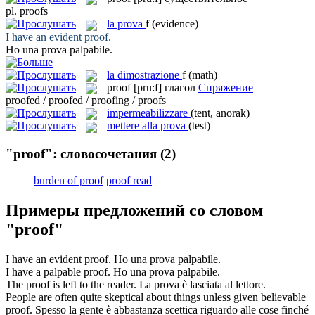
pl.
proofs
la
prova
f
(evidence)
I have an evident
proof
.
Ho una
prova
palpabile.
la
dimostrazione
f
(math)
proof
[pru:f]
глагол
Спряжение
proofed / proofed / proofing / proofs
impermeabilizzare
(tent, anorak)
mettere alla prova
(test)
"proof": словосочетания
(2)
burden of proof
proof read
Примеры предложений со словом
"proof"
I have an evident
proof
.
Ho una
prova
palpabile.
I have a palpable
proof
.
Ho una
prova
palpabile.
The
proof
is left to the reader.
La
prova
è lasciata al lettore.
People are often quite skeptical about things unless given believable
proof
.
Spesso la gente è abbastanza scettica riguardo alle cose finché