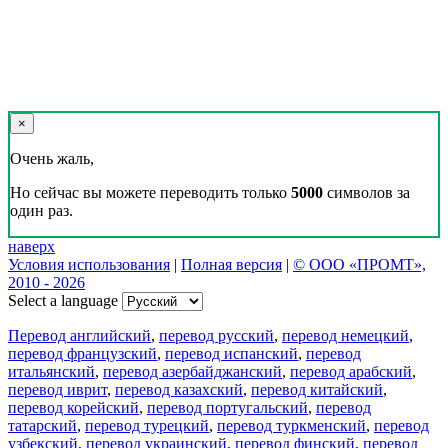
×
Очень жаль,
Но сейчас вы можете переводить только
5000
символов за
один раз.
наверх
Условия использования
|
Полная версия
|
© ООО «ПРОМТ»,
2010 - 2026
Select a language
Перевод английский
,
перевод русский
,
перевод немецкий
,
перевод французский
,
перевод испанский
,
перевод
итальянский
,
перевод азербайджанский
,
перевод арабский
,
перевод иврит
,
перевод казахский
,
перевод китайский
,
перевод корейский
,
перевод португальский
,
перевод
татарский
,
перевод турецкий
,
перевод туркменский
,
перевод
узбекский
,
перевод украинский
,
перевод финский
,
перевод