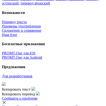
идет загрузка...
Прямая ссылка на перевод:
×
Очень жаль,
Но сейчас вы можете переводить только
5000
символов за
один раз.
наверх
Условия использования
|
Полная версия
|
© ООО «ПРОМТ»,
2010 - 2026