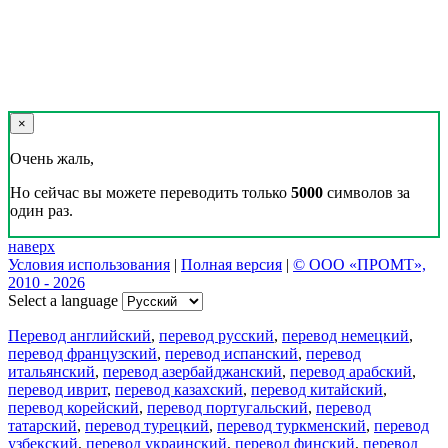
Реклама на сайте
Скачать переводчик
Переводчик, Словарь и Разговорник,
20+ языков, избранные переводы.
Наш Блог
Цифровая эволюция перевода: как вузам бесплатно получить
CAT-систему PROMT Translation Factory
18 февраля 2026 года прошел очередной вебинар,
посвященный Академической программе компании PROMT
для представителей высших учебных заведений. Вебинар
провела Наталья Железняк, руководитель лингвистич
01.03.2026
Поделиться переводом
×