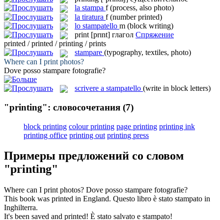
la
stampa
f
(process, also photo)
la
tiratura
f
(number printed)
lo
stampatello
m
(block writing)
print
[prɪnt]
глагол
Спряжение
printed / printed / printing / prints
stampare
(typography, textiles, photo)
Where can I
print
photos?
Dove posso
stampare
fotografie?
scrivere a stampatello
(write in block letters)
"printing": словосочетания
(7)
block printing
colour printing
page printing
printing ink
printing office
printing out
printing press
Примеры предложений со словом
"printing"
Where can I
print
photos?
Dove posso
stampare
fotografie?
This book was
printed
in England.
Questo libro è stato
stampato
in
Inghilterra.
It's been saved and
printed
!
È stato salvato e
stampato
!