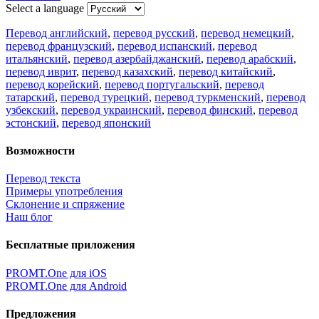
Select a language
Перевод английский
,
перевод русский
,
перевод немецкий
,
перевод французский
,
перевод испанский
,
перевод
итальянский
,
перевод азербайджанский
,
перевод арабский
,
перевод иврит
,
перевод казахский
,
перевод китайский
,
перевод корейский
,
перевод португальский
,
перевод
татарский
,
перевод турецкий
,
перевод туркменский
,
перевод
узбекский
,
перевод украинский
,
перевод финский
,
перевод
эстонский
,
перевод японский
Возможности
Перевод текста
Примеры употребления
Склонение и спряжение
Наш блог
Бесплатные приложения
PROMT.One для iOS
PROMT.One для Android
Предложения