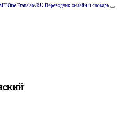
MT.
One
Translate.RU Переводчик онлайн и словарь
янский