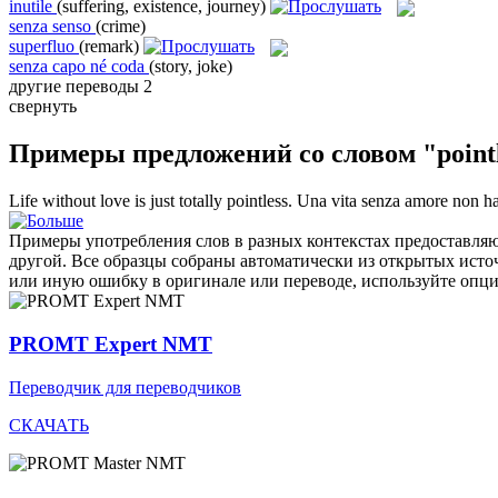
inutile
(suffering, existence, journey)
senza senso
(crime)
superfluo
(remark)
senza capo né coda
(story, joke)
другие переводы
2
свернуть
Примеры предложений со словом "pointl
Life without love is just totally
pointless
.
Una vita senza amore non ha
Примеры употребления слов в разных контекстах предоставляют
другой. Все образцы собраны автоматически из открытых ист
или иную ошибку в оригинале или переводе, используйте опц
PROMT Expert NMT
Переводчик для переводчиков
СКАЧАТЬ