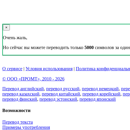
×
Очень жаль,
Но сейчас вы можете переводить только
5000
символов за один 
О сервисе
|
Условия использования
|
Политика конфиденциальн
© ООО «ПРОМТ», 2010 - 2026
Перевод английский
,
перевод русский
,
перевод немецкий
,
пер
перевод казахский
,
перевод китайский
,
перевод корейский
,
пер
перевод финский
,
перевод эстонский
,
перевод японский
Возможности
Перевод текста
Примеры употребления