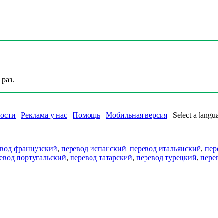
раз.
ости
|
Реклама у нас
|
Помощь
|
Мобильная версия
|
Select a langu
евод французский
,
перевод испанский
,
перевод итальянский
,
пер
евод португальский
,
перевод татарский
,
перевод турецкий
,
пере