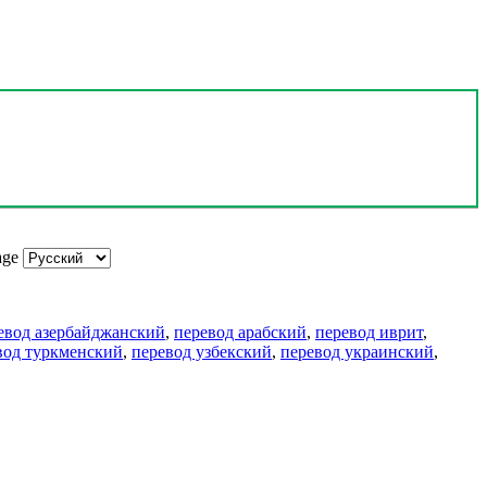
age
евод азербайджанский
,
перевод арабский
,
перевод иврит
,
вод туркменский
,
перевод узбекский
,
перевод украинский
,