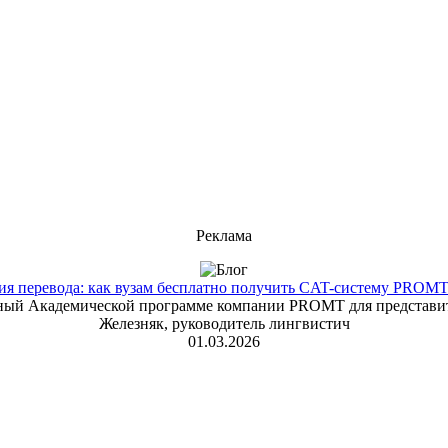
Реклама
 перевода: как вузам бесплатно получить CAT-систему PROMT T
енный Академической программе компании PROMT для представит
Железняк, руководитель лингвистич
01.03.2026