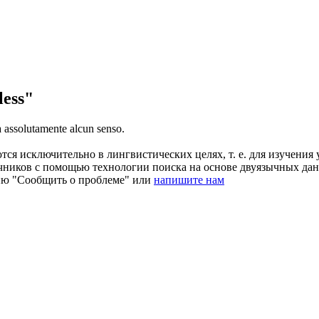
ess"
 assolutamente alcun senso.
ся исключительно в лингвистических целях, т. е. для изучения 
очников с помощью технологии поиска на основе двуязычных д
ию "Сообщить о проблеме" или
напишите нам