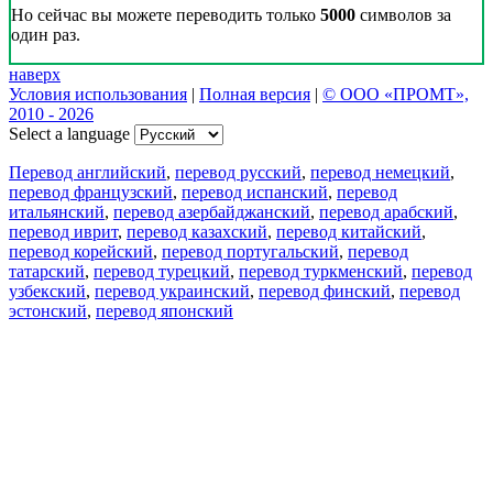
Но сейчас вы можете переводить только
5000
символов за
один раз.
наверх
Условия использования
|
Полная версия
|
© ООО «ПРОМТ»,
2010 - 2026
Select a language
Перевод английский
,
перевод русский
,
перевод немецкий
,
перевод французский
,
перевод испанский
,
перевод
итальянский
,
перевод азербайджанский
,
перевод арабский
,
перевод иврит
,
перевод казахский
,
перевод китайский
,
перевод корейский
,
перевод португальский
,
перевод
татарский
,
перевод турецкий
,
перевод туркменский
,
перевод
узбекский
,
перевод украинский
,
перевод финский
,
перевод
эстонский
,
перевод японский
Возможности
Перевод текста
Примеры употребления
Склонение и спряжение
Наш блог