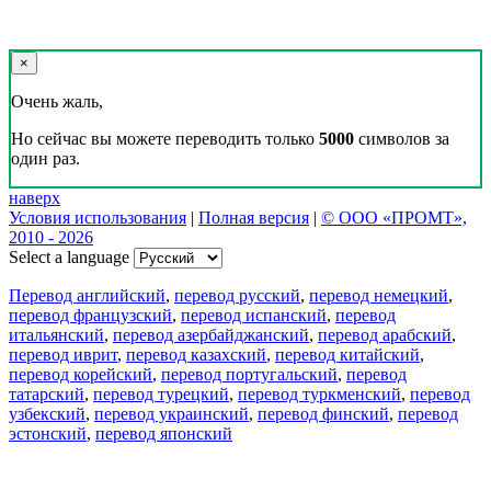
×
Очень жаль,
Но сейчас вы можете переводить только
5000
символов за
один раз.
наверх
Условия использования
|
Полная версия
|
© ООО «ПРОМТ»,
2010 - 2026
Select a language
Перевод английский
,
перевод русский
,
перевод немецкий
,
перевод французский
,
перевод испанский
,
перевод
итальянский
,
перевод азербайджанский
,
перевод арабский
,
перевод иврит
,
перевод казахский
,
перевод китайский
,
перевод корейский
,
перевод португальский
,
перевод
татарский
,
перевод турецкий
,
перевод туркменский
,
перевод
узбекский
,
перевод украинский
,
перевод финский
,
перевод
эстонский
,
перевод японский
Возможности