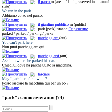
il
parco
m
(area of land preserved in a natural
state)
We ran in the
park
.
Abbiamo corso nel
parco
.
il
giardino pubblico
m
(public)
park
[pɑ:k]
глагол
Спряжение
parked / parked / parking / parks
parcheggiare
(aut)
You can't
park
here.
Non puoi
parcheggiare
qui.
parcheggiarsi
(aut)
Ask him where he
parked
his car.
Chiedigli dove ha
parcheggiato
la macchina.
lasciare
May I
park
here for a while?
Posso
lasciare
la macchina qui per un po'?
"park": словосочетания
(74)