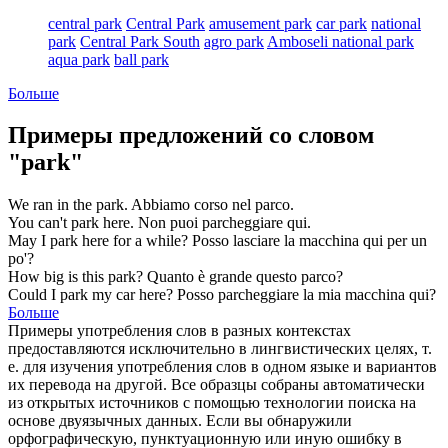
central park
Central Park
amusement park
car park
national
park
Central Park South
agro park
Amboseli national park
aqua park
ball park
Больше
Примеры предложений со словом
"park"
We ran in the
park
.
Abbiamo corso nel
parco
.
You can't
park
here.
Non puoi
parcheggiare
qui.
May I
park
here for a while?
Posso
lasciare
la macchina qui per un
po'?
How big is this
park
?
Quanto è grande questo
parco
?
Could I
park
my car here?
Posso
parcheggiare
la mia macchina qui?
Больше
Примеры употребления слов в разных контекстах
предоставляются исключительно в лингвистических целях, т.
е. для изучения употребления слов в одном языке и вариантов
их перевода на другой. Все образцы собраны автоматически
из открытых источников с помощью технологии поиска на
основе двуязычных данных. Если вы обнаружили
орфографическую, пунктуационную или иную ошибку в