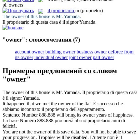
pl.
owners
il
proprietario
m
(proprietor)
The
owner
of this house is Mr. Yamada.
Il
proprietario
di questa casa è il signor Yamada.
"owner": словосочетания
(7)
account owner
building owner
business owner
deforce from
its owner
individual owner
joint owner
part owner
Примеры предложений со словом
"owner"
The
owner
of this house is Mr. Yamada.
Il
proprietario
di questa casa
è il signor Yamada.
It happened that we met the
owner
of the flat.
È successo che
abbiamo incontrato il
proprietario
dell'appartamento.
Sentence Number 888,888 will bring its
owner
years of happiness.
La frase Numero 888.888 procurerà al suo
proprietario
anni di
felicità.
You are not the
owner
of this save data. You will not be able to save
your progression. Trophies will be disabled.
L'utente non è il