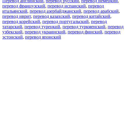
Перевод английский
,
перевод русский
,
перевод немецкий
,
перевод французский
,
перевод испанский
,
перевод
итальянский
,
перевод азербайджанский
,
перевод арабский
,
перевод иврит
,
перевод казахский
,
перевод китайский
,
перевод корейский
,
перевод португальский
,
перевод
татарский
,
перевод турецкий
,
перевод туркменский
,
перевод
узбекский
,
перевод украинский
,
перевод финский
,
перевод
эстонский
,
перевод японский
Возможности
Перевод текста
Примеры употребления
Склонение и спряжение
Наш блог
Бесплатные приложения
PROMT.One для iOS
PROMT.One для Android
Предложения
Для разработчиков