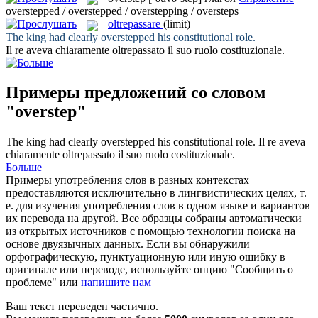
overstepped / overstepped / overstepping / oversteps
oltrepassare
(limit)
The king had clearly
overstepped
his constitutional role.
Il re aveva chiaramente
oltrepassato
il suo ruolo costituzionale.
Примеры предложений со словом
"overstep"
The king had clearly
overstepped
his constitutional role.
Il re aveva
chiaramente
oltrepassato
il suo ruolo costituzionale.
Больше
Примеры употребления слов в разных контекстах
предоставляются исключительно в лингвистических целях, т.
е. для изучения употребления слов в одном языке и вариантов
их перевода на другой. Все образцы собраны автоматически
из открытых источников с помощью технологии поиска на
основе двуязычных данных. Если вы обнаружили
орфографическую, пунктуационную или иную ошибку в
оригинале или переводе, используйте опцию "Сообщить о
проблеме" или
напишите нам
Ваш текст переведен частично.