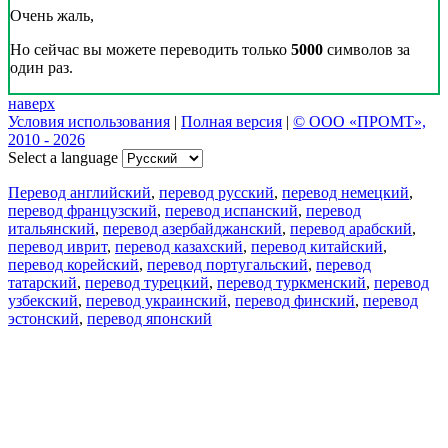
Очень жаль,
Но сейчас вы можете переводить только
5000
символов за
один раз.
наверх
Условия использования
|
Полная версия
|
© ООО «ПРОМТ»,
2010 - 2026
Select a language
Перевод английский
,
перевод русский
,
перевод немецкий
,
перевод французский
,
перевод испанский
,
перевод
итальянский
,
перевод азербайджанский
,
перевод арабский
,
перевод иврит
,
перевод казахский
,
перевод китайский
,
перевод корейский
,
перевод португальский
,
перевод
татарский
,
перевод турецкий
,
перевод туркменский
,
перевод
узбекский
,
перевод украинский
,
перевод финский
,
перевод
эстонский
,
перевод японский
Возможности
Перевод текста
Примеры употребления
Склонение и спряжение