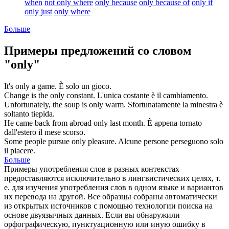
when
not only where
only because
only because of
only if
only just
only where
Больше
Примеры предложений со словом
"only"
It's
only
a game.
È
solo
un gioco.
Change is the
only
constant.
L'
unica
costante è il cambiamento.
Unfortunately, the soup is
only
warm.
Sfortunatamente la minestra è
soltanto
tiepida.
He came back from abroad
only
last month.
È
appena
tornato
dall'estero il mese scorso.
Some people pursue
only
pleasure.
Alcune persone perseguono
solo
il piacere.
Больше
Примеры употребления слов в разных контекстах
предоставляются исключительно в лингвистических целях, т.
е. для изучения употребления слов в одном языке и вариантов
их перевода на другой. Все образцы собраны автоматически
из открытых источников с помощью технологии поиска на
основе двуязычных данных. Если вы обнаружили
орфографическую, пунктуационную или иную ошибку в