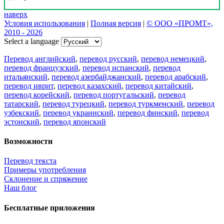
наверх
Условия использования
|
Полная версия
|
© ООО «ПРОМТ»,
2010 - 2026
Select a language
Перевод английский
,
перевод русский
,
перевод немецкий
,
перевод французский
,
перевод испанский
,
перевод
итальянский
,
перевод азербайджанский
,
перевод арабский
,
перевод иврит
,
перевод казахский
,
перевод китайский
,
перевод корейский
,
перевод португальский
,
перевод
татарский
,
перевод турецкий
,
перевод туркменский
,
перевод
узбекский
,
перевод украинский
,
перевод финский
,
перевод
эстонский
,
перевод японский
Возможности
Перевод текста
Примеры употребления
Склонение и спряжение
Наш блог
Бесплатные приложения