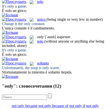
solo
It's
only
a game.
È
solo
un gioco.
unico
(being single or very few in number)
Change is the
only
constant.
L'
unica
costante è il cambiamento.
only
[ˈəunlɪ]
наречие
solo
(without anyone or anything else being
included, alone)
It's
only
a game.
È
solo
un gioco.
soltanto
Unfortunately, the soup is
only
warm.
Sfortunatamente la minestra è
soltanto
tiepida.
"only": словосочетания
(12)
not only because
not only because of
not only if
not only