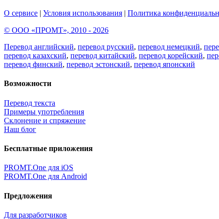
О сервисе
|
Условия использования
|
Политика конфиденциальн
© ООО «ПРОМТ», 2010 - 2026
Перевод английский
,
перевод русский
,
перевод немецкий
,
пер
перевод казахский
,
перевод китайский
,
перевод корейский
,
пер
перевод финский
,
перевод эстонский
,
перевод японский
Возможности
Перевод текста
Примеры употребления
Склонение и спряжение
Наш блог
Бесплатные приложения
PROMT.One для iOS
PROMT.One для Android
Предложения
Для разработчиков