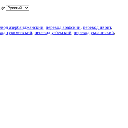
age
евод азербайджанский
,
перевод арабский
,
перевод иврит
,
вод туркменский
,
перевод узбекский
,
перевод украинский
,