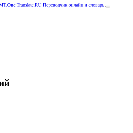
MT.
One
Translate.RU Переводчик онлайн и словарь
кий