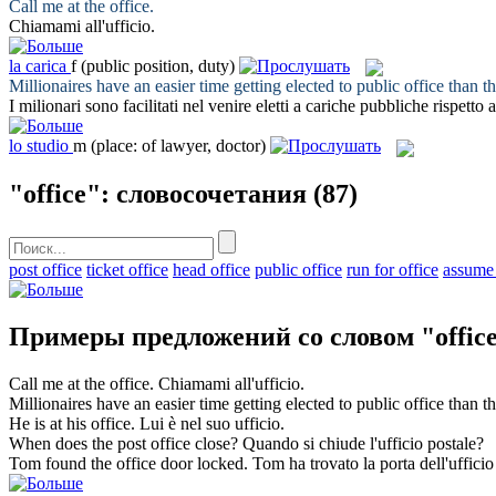
Call me at the
office
.
Chiamami all'
ufficio
.
la
carica
f
(public position, duty)
Millionaires have an easier time getting elected to public
office
than th
I milionari sono facilitati nel venire eletti a
cariche
pubbliche rispetto a
lo
studio
m
(place: of lawyer, doctor)
"office": словосочетания
(87)
post office
ticket office
head office
public office
run for office
assume 
Примеры предложений со словом "offic
Call me at the
office
.
Chiamami all'
ufficio
.
Millionaires have an easier time getting elected to public
office
than th
He is at his
office
.
Lui è nel suo
ufficio
.
When does the post
office
close?
Quando si chiude l'
ufficio
postale?
Tom found the
office
door locked.
Tom ha trovato la porta dell'
ufficio