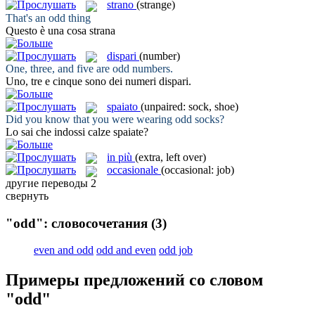
strano
(strange)
That's an
odd
thing
Questo è una cosa
strana
dispari
(number)
One, three, and five are
odd
numbers.
Uno, tre e cinque sono dei numeri
dispari
.
spaiato
(unpaired: sock, shoe)
Did you know that you were wearing
odd
socks?
Lo sai che indossi calze
spaiate
?
in più
(extra, left over)
occasionale
(occasional: job)
другие переводы
2
свернуть
"odd": словосочетания
(3)
even and odd
odd and even
odd job
Примеры предложений со словом
"odd"