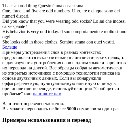
That's an
odd
thing
Questo è una cosa
strana
One, three, and five are
odd
numbers.
Uno, tre e cinque sono dei
numeri
dispari
.
Did you know that you were wearing
odd
socks?
Lo sai che indossi
calze
spaiate
?
His behavior is very
odd
today.
Il suo comportamento è molto
strano
oggi.
She looks
odd
in those clothes.
Sembra
strana
con quei vestiti.
Больше
Примеры употребления слов в разных контекстах
предоставляются исключительно в лингвистических целях, т.
е. для изучения употребления слов в одном языке и вариантов
их перевода на другой. Все образцы собраны автоматически
из открытых источников с помощью технологии поиска на
основе двуязычных данных. Если вы обнаружили
орфографическую, пунктуационную или иную ошибку в
оригинале или переводе, используйте опцию "Сообщить о
проблеме" или
напишите нам
Ваш текст переведен частично.
Вы можете переводить не более
5000
символов за один раз.
Примеры использования и перевод