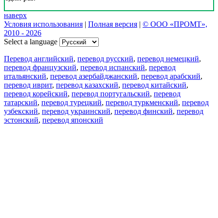
наверх
Условия использования
|
Полная версия
|
© ООО «ПРОМТ»,
2010 - 2026
Select a language
Перевод английский
,
перевод русский
,
перевод немецкий
,
перевод французский
,
перевод испанский
,
перевод
итальянский
,
перевод азербайджанский
,
перевод арабский
,
перевод иврит
,
перевод казахский
,
перевод китайский
,
перевод корейский
,
перевод португальский
,
перевод
татарский
,
перевод турецкий
,
перевод туркменский
,
перевод
узбекский
,
перевод украинский
,
перевод финский
,
перевод
эстонский
,
перевод японский
Возможности
Перевод текста
Примеры употребления
Склонение и спряжение
Наш блог
Бесплатные приложения