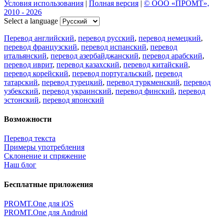
Условия использования
|
Полная версия
|
© ООО «ПРОМТ»,
2010 - 2026
Select a language
Перевод английский
,
перевод русский
,
перевод немецкий
,
перевод французский
,
перевод испанский
,
перевод
итальянский
,
перевод азербайджанский
,
перевод арабский
,
перевод иврит
,
перевод казахский
,
перевод китайский
,
перевод корейский
,
перевод португальский
,
перевод
татарский
,
перевод турецкий
,
перевод туркменский
,
перевод
узбекский
,
перевод украинский
,
перевод финский
,
перевод
эстонский
,
перевод японский
Возможности
Перевод текста
Примеры употребления
Склонение и спряжение
Наш блог
Бесплатные приложения
PROMT.One для iOS
PROMT.One для Android