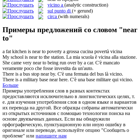
vicino a
(analytic construction)
sul punto di
(+ gerund)
circa
(with numerals)
Примеры предложений со словом "near
to"
a fat kitchen is
near to
poverty
a grossa cucina povertà vicina
My school is
near to
the station.
La mia scuola è vicina alla stazione.
She came very
near to
being run over by a car.
C'è mancato
veramente poco che fosse investita da un'auto.
There is a bus stop
near
by.
C'è una fermata del bus là
vicino
.
There is a military base
near
here.
C'è una base militare qui
vicino
.
Больше
Примеры употребления слов в разных контекстах
предоставляются исключительно в лингвистических целях, т.
е. для изучения употребления слов в одном языке и вариантов
их перевода на другой. Все образцы собраны автоматически
из открытых источников с помощью технологии поиска на
основе двуязычных данных. Если вы обнаружили
орфографическую, пунктуационную или иную ошибку в
оригинале или переводе, используйте опцию "Сообщить о
проблеме" или
напишите нам