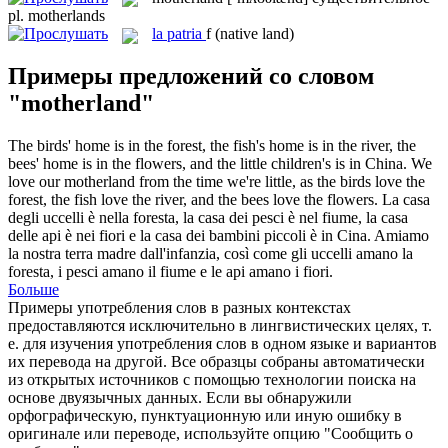
pl.
motherlands
la
patria
f
(native land)
Примеры предложений со словом
"motherland"
The birds' home is in the forest, the fish's home is in the river, the
bees' home is in the flowers, and the little children's is in China. We
love our
motherland
from the time we're little, as the birds love the
forest, the fish love the river, and the bees love the flowers.
La casa
degli uccelli è nella foresta, la casa dei pesci è nel fiume, la casa
delle api è nei fiori e la casa dei bambini piccoli è in Cina. Amiamo
la nostra terra madre dall'infanzia, così come gli uccelli amano la
foresta, i pesci amano il fiume e le api amano i fiori.
Больше
Примеры употребления слов в разных контекстах
предоставляются исключительно в лингвистических целях, т.
е. для изучения употребления слов в одном языке и вариантов
их перевода на другой. Все образцы собраны автоматически
из открытых источников с помощью технологии поиска на
основе двуязычных данных. Если вы обнаружили
орфографическую, пунктуационную или иную ошибку в
оригинале или переводе, используйте опцию "Сообщить о