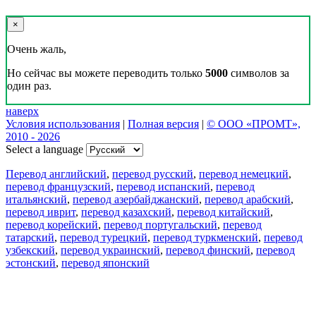
×
Очень жаль,
Но сейчас вы можете переводить только
5000
символов за
один раз.
наверх
Условия использования
|
Полная версия
|
© ООО «ПРОМТ»,
2010 - 2026
Select a language
Перевод английский
,
перевод русский
,
перевод немецкий
,
перевод французский
,
перевод испанский
,
перевод
итальянский
,
перевод азербайджанский
,
перевод арабский
,
перевод иврит
,
перевод казахский
,
перевод китайский
,
перевод корейский
,
перевод португальский
,
перевод
татарский
,
перевод турецкий
,
перевод туркменский
,
перевод
узбекский
,
перевод украинский
,
перевод финский
,
перевод
эстонский
,
перевод японский
Возможности