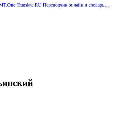
MT.
One
Translate.RU Переводчик онлайн и словарь
льянский