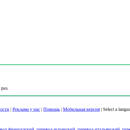
раз.
ости
|
Реклама у нас
|
Помощь
|
Мобильная версия
|
Select a langu
евод французский
,
перевод испанский
,
перевод итальянский
,
пер