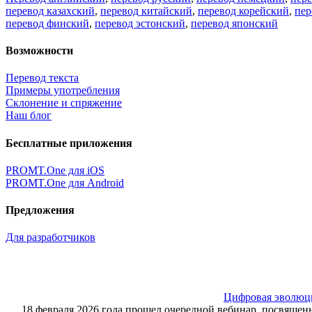
перевод казахский
,
перевод китайский
,
перевод корейский
,
пер
перевод финский
,
перевод эстонский
,
перевод японский
Возможности
Перевод текста
Примеры употребления
Склонение и спряжение
Наш блог
Бесплатные приложения
PROMT.One для iOS
PROMT.One для Android
Предложения
Для разработчиков
Цифровая эволюция
18 февраля 2026 года прошел очередной вебинар, посвящ