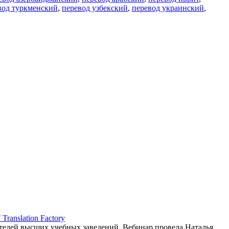
вод туркменский
,
перевод узбекский
,
перевод украинский
,
ranslation Factory
елей высших учебных заведений. Вебинар провела Наталья