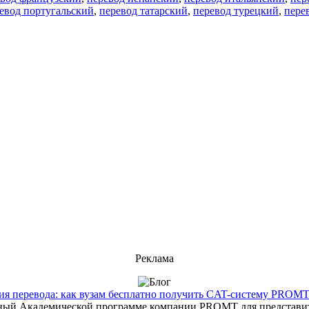
евод португальский
,
перевод татарский
,
перевод турецкий
,
пере
Реклама
 перевода: как вузам бесплатно получить CAT-систему PROMT T
енный Академической программе компании PROMT для представит