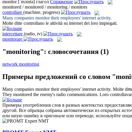
monitor
[ˈmɔnɪtə]
глагол
Спряжение
monitored / monitored / monitoring / monitors
controllare
(machine, progress)
Many companies
monitor
their employees' internet activity.
Molte ditte
controllano
le attività su internet dei loro impiegati.
intercettare
(radio, tv)
monitorare
"monitoring": словосочетания
(1)
network monitoring
Примеры предложений со словом "monit
Many companies
monitor
their employees' internet activity.
Molte dit
They
monitored
the enemy's radio communications.
Loro
controllava
Примеры употребления слов в разных контекстах предоставляют
другой. Все образцы собраны автоматически из открытых ист
или иную ошибку в оригинале или переводе, используйте опц