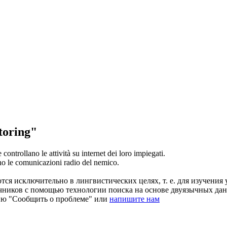
oring"
te
controllano
le attività su internet dei loro impiegati.
no
le comunicazioni radio del nemico.
ся исключительно в лингвистических целях, т. е. для изучения 
очников с помощью технологии поиска на основе двуязычных д
ию "Сообщить о проблеме" или
напишите нам