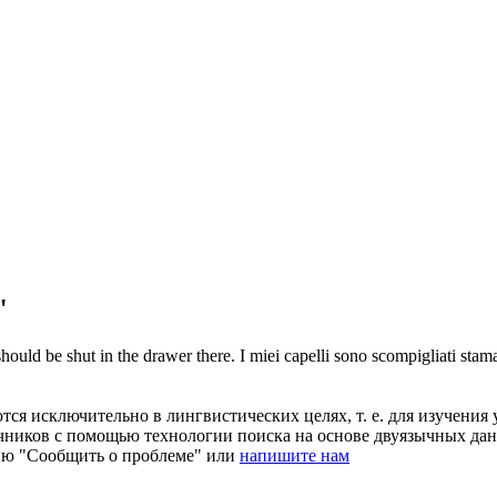
"
should be shut in the drawer there.
I miei capelli sono
scompigliati
stama
ся исключительно в лингвистических целях, т. е. для изучения 
очников с помощью технологии поиска на основе двуязычных д
ию "Сообщить о проблеме" или
напишите нам