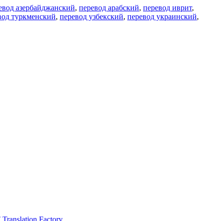
евод азербайджанский
,
перевод арабский
,
перевод иврит
,
вод туркменский
,
перевод узбекский
,
перевод украинский
,
ranslation Factory