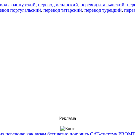
евод французский
,
перевод испанский
,
перевод итальянский
,
пер
евод португальский
,
перевод татарский
,
перевод турецкий
,
пере
Реклама
 перевода: как вузам бесплатно получить CAT-систему PROMT T