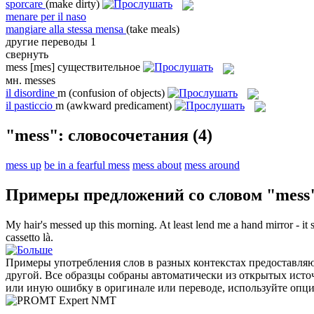
sporcare
(make dirty)
menare per il naso
mangiare alla stessa mensa
(take meals)
другие переводы
1
свернуть
mess
[mes]
существительное
мн.
messes
il
disordine
m
(confusion of objects)
il
pasticcio
m
(awkward predicament)
"mess": словосочетания
(4)
mess up
be in a fearful mess
mess about
mess around
Примеры предложений со словом "mess
My hair's
messed
up this morning. At least lend me a hand mirror - it 
cassetto là.
Примеры употребления слов в разных контекстах предоставляют
другой. Все образцы собраны автоматически из открытых ист
или иную ошибку в оригинале или переводе, используйте опц