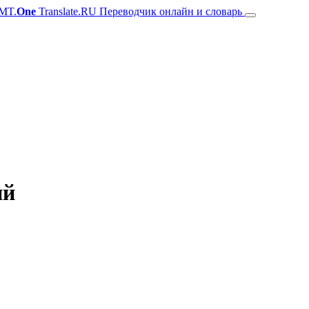
MT.
One
Translate.RU Переводчик онлайн и словарь
ий