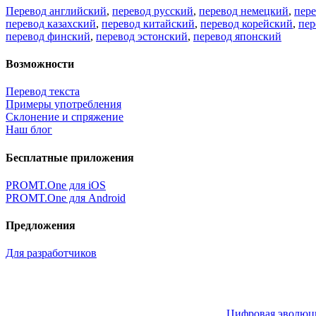
Перевод английский
,
перевод русский
,
перевод немецкий
,
пер
перевод казахский
,
перевод китайский
,
перевод корейский
,
пер
перевод финский
,
перевод эстонский
,
перевод японский
Возможности
Перевод текста
Примеры употребления
Склонение и спряжение
Наш блог
Бесплатные приложения
PROMT.One для iOS
PROMT.One для Android
Предложения
Для разработчиков
Цифровая эволюция