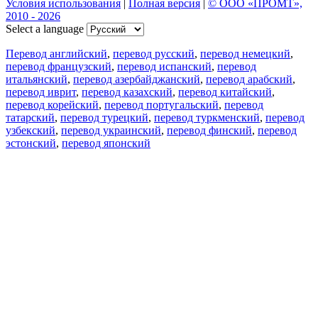
Условия использования
|
Полная версия
|
© ООО «ПРОМТ»,
2010 - 2026
Select a language
Перевод английский
,
перевод русский
,
перевод немецкий
,
перевод французский
,
перевод испанский
,
перевод
итальянский
,
перевод азербайджанский
,
перевод арабский
,
перевод иврит
,
перевод казахский
,
перевод китайский
,
перевод корейский
,
перевод португальский
,
перевод
татарский
,
перевод турецкий
,
перевод туркменский
,
перевод
узбекский
,
перевод украинский
,
перевод финский
,
перевод
эстонский
,
перевод японский
Возможности
Перевод текста
Примеры употребления
Склонение и спряжение
Наш блог
Бесплатные приложения
PROMT.One для iOS
PROMT.One для Android