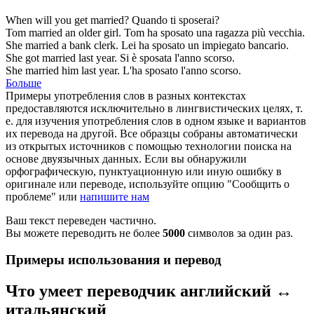
When will you get
married
?
Quando ti
sposerai
?
Tom
married
an older girl.
Tom ha
sposato
una ragazza più vecchia.
She
married
a bank clerk.
Lei ha
sposato
un impiegato bancario.
She got
married
last year.
Si è
sposata
l'anno scorso.
She
married
him last year.
L'ha
sposato
l'anno scorso.
Больше
Примеры употребления слов в разных контекстах
предоставляются исключительно в лингвистических целях, т.
е. для изучения употребления слов в одном языке и вариантов
их перевода на другой. Все образцы собраны автоматически
из открытых источников с помощью технологии поиска на
основе двуязычных данных. Если вы обнаружили
орфографическую, пунктуационную или иную ошибку в
оригинале или переводе, используйте опцию "Сообщить о
проблеме" или
напишите нам
Ваш текст переведен частично.
Вы можете переводить не более
5000
символов за один раз.
Примеры использования и перевод
Что умеет переводчик английский ↔
итальянский