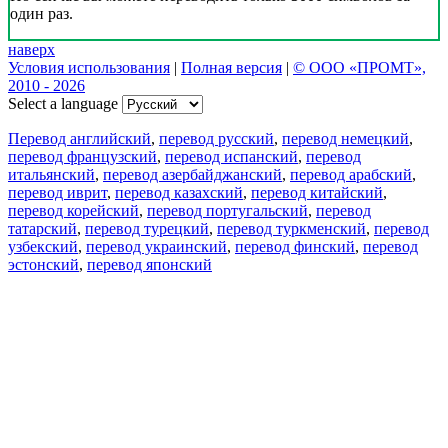
один раз.
наверх
Условия использования
|
Полная версия
|
© ООО «ПРОМТ»,
2010 - 2026
Select a language
Перевод английский
,
перевод русский
,
перевод немецкий
,
перевод французский
,
перевод испанский
,
перевод
итальянский
,
перевод азербайджанский
,
перевод арабский
,
перевод иврит
,
перевод казахский
,
перевод китайский
,
перевод корейский
,
перевод португальский
,
перевод
татарский
,
перевод турецкий
,
перевод туркменский
,
перевод
узбекский
,
перевод украинский
,
перевод финский
,
перевод
эстонский
,
перевод японский
Возможности
Перевод текста
Примеры употребления
Склонение и спряжение
Наш блог
Бесплатные приложения