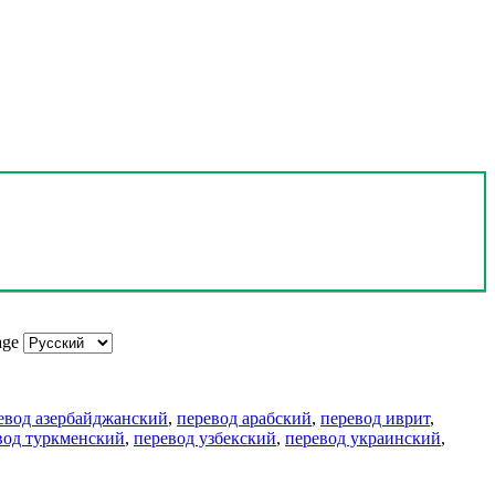
age
евод азербайджанский
,
перевод арабский
,
перевод иврит
,
вод туркменский
,
перевод узбекский
,
перевод украинский
,