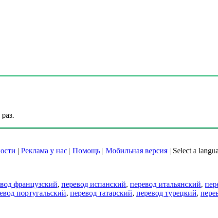
раз.
ости
|
Реклама у нас
|
Помощь
|
Мобильная версия
|
Select a langu
евод французский
,
перевод испанский
,
перевод итальянский
,
пер
евод португальский
,
перевод татарский
,
перевод турецкий
,
пере