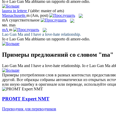
Io e Lao Gan
Ma
abbiamo un rapporto di amore-odio.
laurea in lettere
f
(abbr: master of arts)
Massachusetts
m
(Am, post)
mA
существительное
мн.
mas
mA
m
Lao Gan
Ma
and I have a love-hate relationship.
Io e Lao Gan
Ma
abbiamo un rapporto di amore-odio.
Примеры предложений со словом "ma"
Lao Gan
Ma
and I have a love-hate relationship.
Io e Lao Gan
Ma
abb
Примеры употребления слов в разных контекстах предоставляют
другой. Все образцы собраны автоматически из открытых ист
или иную ошибку в оригинале или переводе, используйте опц
PROMT Expert NMT
Переводчик для переводчиков