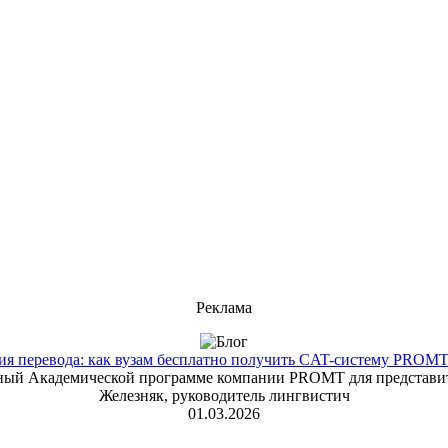
Реклама
 перевода: как вузам бесплатно получить CAT-систему PROMT T
енный Академической программе компании PROMT для представит
Железняк, руководитель лингвистич
01.03.2026